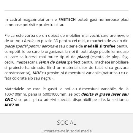
In cadrul magazinului online
FABTECH
puteti gasi numeroase placi
lemnoase potrivite proiectului tau.
Fie ca este vorba de un obiect de mobilier mai vechi, care are nevoie
de un nou
furnir
, un puzzle 3D pentru cei mici, o macheta de avion din
placaj special pentru aeronave
sau o serie de
medalii si trofee
pentru
competitiile pe care le organizezi, la noi iti poti alege placile lemnoase
cu care sa lucrezi: mai multe tipuri de
placaj
(esenta de plop, fag,
cedru, mesteacan),
lemn de balsa
(perfect pentru machete imobiliare
si proiecte handmade, fiind un material usor de taiat si cu gravura
constrastanta),
MDF
cu grosimi si dimensiuni variabile (natur sau cu o
fata colorata alb sau negru).
Materialele pe care le gasiti la noi au dimensiuni variabile, de la
100x100mm, pana la 600x1000mm, se pot
debita si grava laser sau
CNC
si se pot lipi cu adezivi speciali, disponibili pe site, la sectiunea
ADEZIVI
.
SOCIAL
Urmareste-ne in social media