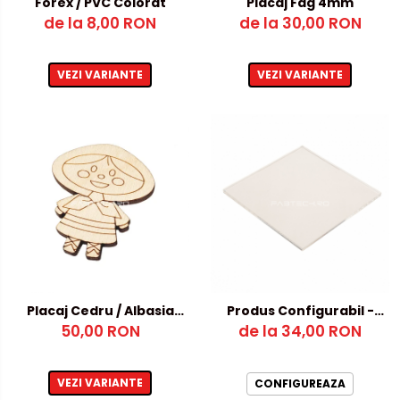
Forex / PVC Colorat
Placaj Fag 4mm
de la 8,00 RON
de la 30,00 RON
VEZI VARIANTE
VEZI VARIANTE
Placaj Cedru / Albasia
Produs Configurabil -
50,00 RON
4mm
dimensiuni atipice
de la 34,00 RON
VEZI VARIANTE
CONFIGUREAZA