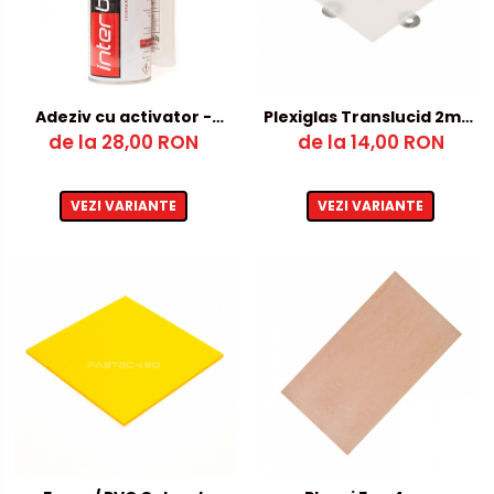
Adeziv cu activator -
Plexiglas Translucid 2mm
de la 28,00 RON
cianoacrilat
de la 14,00 RON
– 250x250mm
VEZI VARIANTE
VEZI VARIANTE