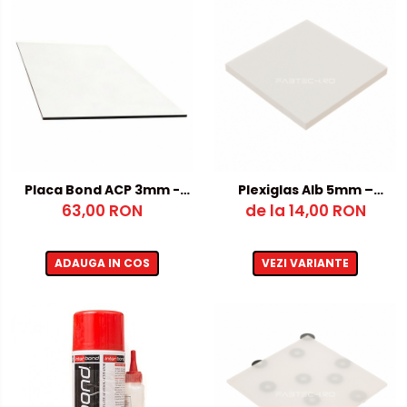
Placa Bond ACP 3mm -
Plexiglas Alb 5mm –
Argintiu / Alb
63,00 RON
de la 14,00 RON
500x1000mm
ADAUGA IN COS
VEZI VARIANTE