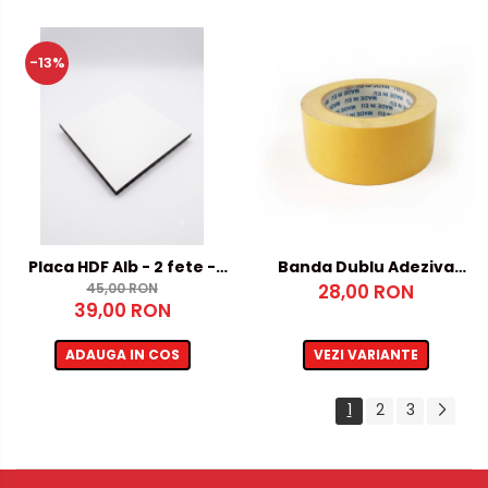
-13%
Placa HDF Alb - 2 fete -
Banda Dublu Adeziva
5mm, 500x1000mm
45,00 RON
28,00 RON
50x25m
39,00 RON
ADAUGA IN COS
VEZI VARIANTE
1
2
3