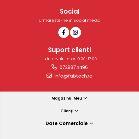
Social
Urmareste-ne in social media
Suport clienti
In intervalul orar: 9:00-17:00
0728874496
info@fabtech.ro
Magazinul Meu
Clienți
Date Comerciale