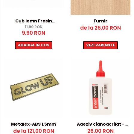
Cub lemn Frasin
Furnir
60x60x60mm - pentru
11,90 RON
de la 26,00 RON
9,90 RON
gravura laser
ADAUGA IN COS
VEZI VARIANTE
Metalex-ABS 1.5mm
Adeziv cianoacrilat -
de la 121,00 RON
fara activator
26,00 RON