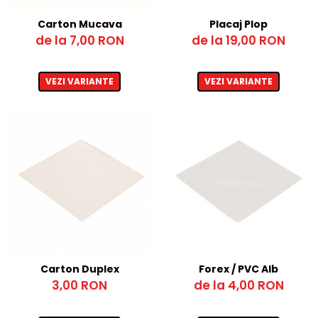
Metalex-ABS
Carton Mucava
Placaj Plop
de la 7,00 RON
de la 19,00 RON
PET-G
Policarbonat Compact
VEZI VARIANTE
VEZI VARIANTE
Transparent
Produs Configurabil
Carton Duplex
Forex / PVC Alb
3,00 RON
de la 4,00 RON