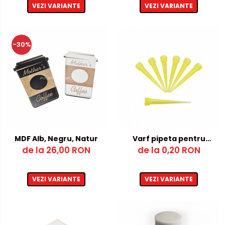
VEZI VARIANTE
VEZI VARIANTE
-30%
MDF Alb, Negru, Natur
Varf pipeta pentru
de la 26,00 RON
Adeziv cu activator
de la 0,20 RON
VEZI VARIANTE
VEZI VARIANTE