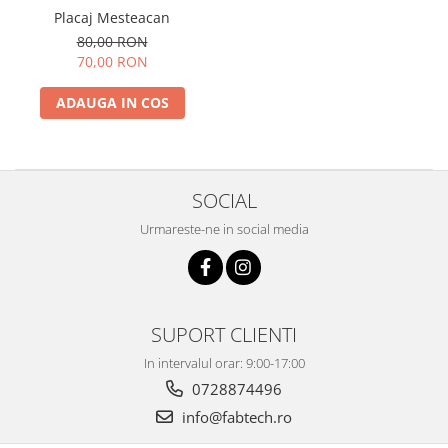
Placaj Mesteacan
PET-G
80,00 RON
Policarbonat Compact
70,00 RON
Transparent
ADAUGA IN COS
Produs Configurabil
SOCIAL
Urmareste-ne in social media
SUPORT CLIENTI
In intervalul orar: 9:00-17:00
0728874496
info@fabtech.ro