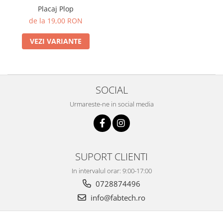
Placaj Plop
PET-G
de la 19,00 RON
Policarbonat Compact
VEZI VARIANTE
Transparent
Produs Configurabil
SOCIAL
Urmareste-ne in social media
SUPORT CLIENTI
In intervalul orar: 9:00-17:00
0728874496
info@fabtech.ro