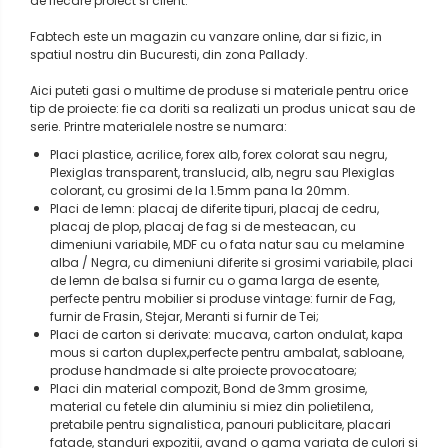
de fiecare proiect si client.
Metalex-ABS
Fabtech este un magazin cu vanzare online, dar si fizic, in
spatiul nostru din Bucuresti, din zona Pallady.
PET-G
Aici puteti gasi o multime de produse si materiale pentru orice
Policarbonat Compact
tip de proiecte: fie ca doriti sa realizati un produs unicat sau de
Transparent
serie. Printre materialele nostre se numara:
Placi plastice, acrilice, forex alb, forex colorat sau negru,
Produs Configurabil
Plexiglas transparent, translucid, alb, negru sau Plexiglas
colorant, cu grosimi de la 1.5mm pana la 20mm.
Placi de lemn: placaj de diferite tipuri, placaj de cedru,
placaj de plop, placaj de fag si de mesteacan, cu
dimeniuni variabile, MDF cu o fata natur sau cu melamine
alba / Negra, cu dimeniuni diferite si grosimi variabile, placi
de lemn de balsa si furnir cu o gama larga de esente,
perfecte pentru mobilier si produse vintage: furnir de Fag,
furnir de Frasin, Stejar, Meranti si furnir de Tei;
Placi de carton si derivate: mucava, carton ondulat, kapa
mous si carton duplex,perfecte pentru ambalat, sabloane,
produse handmade si alte proiecte provocatoare;
Placi din material compozit, Bond de 3mm grosime,
material cu fetele din aluminiu si miez din polietilena,
pretabile pentru signalistica, panouri publicitare, placari
fatade, standuri expozitii, avand o gama variata de culori si