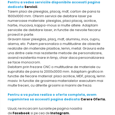
Pentru a vedea serviciile disponibile accesati pagina
dedicata
Servicii
.
Taiem placi de plexiglas, placaj, mdf, carton de pana la
1600x1000 mm. Oferim servicii de debitare laser pe
numeroase materiale: plexiglas, placi placaj, acrilice,
hartie, mucava, kappa-mous si multe altele. Adaptam
serviciile de debitare laser, in functie de nevoile fiecarui
proiect in parte.
Gravam laser plexiglas, placj, mdf, aluminiu, inox, cupru,
alama, etc. Putem personaliza o multitudine de obiecte
realizate din materiale plastice, lemn, metal. Gravura este
una dintre cele mai rezistente metode de personalizare,
avand rezistenta mare in timp, chiar daca personalizarea
se face monocrom.
Debitam prin frezare CNC o multitudine de materiale cu
suprafata de pana la 2000x3000 mm. Adaptam grafica in
functie de fiecare material: placi acrilice, MDF, placaj, lemn
masiv. In functie de grosimea materialelor executam mai
multe treceri, cu diferite grosimi si marimi de freza.
Pentru a va putea realiza o oferta completa, avem
rugamintea sa accesati pagina dedicata
Cerere Oferta.
Uzual, ne incarcam lucrarile pe pagina noastra
de
Facebook
si pe cea de
Instagram
.