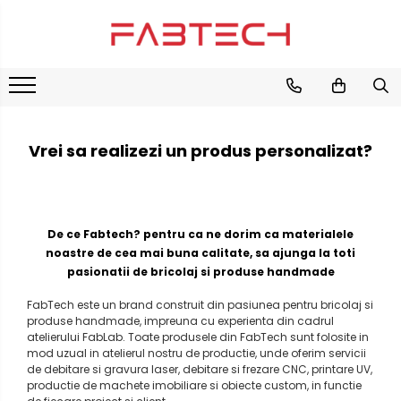
Placi de plastic
Placi lemnoase
Placi de carton
Furnir
Carton Duplex
Plexiglas
Colorat
HDF
Carton Ondulat
Translucid
Vrei sa realizezi un produs personalizat?
Mucava / Carton de legatorie
MDF
Alb
Placaj
Fumuriu
Negru
Plop
De ce Fabtech? pentru ca ne dorim ca materialele
Oglinda
Cedru / Albasia
noastre de cea mai buna calitate, sa ajunga la toti
Transparent
Fag
pasionatii de bricolaj si produse handmade
Mesteacan
PVC/Forex
FabTech este un brand construit din pasiunea pentru bricolaj si
produse handmade, impreuna cu experienta din cadrul
PVC Alb
atelierului FabLab. Toate produsele din FabTech sunt folosite in
PVC Colorat
mod uzual in atelierul nostru de productie, unde oferim servicii
de debitare si gravura laser, debitare si frezare CNC, printare UV,
productie de machete imobiliare si obiecte custom, in functie
PVC-Rigid CAW