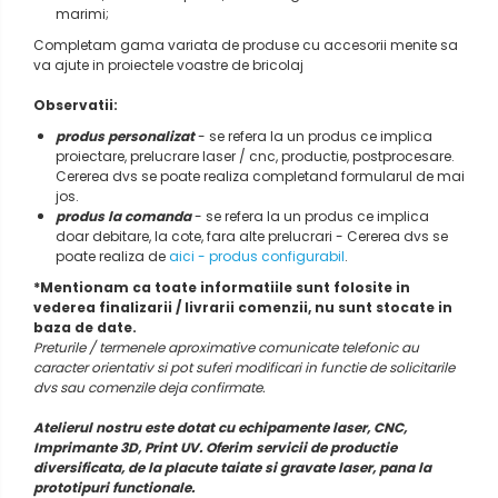
marimi;
Completam gama variata de produse cu accesorii menite sa
va ajute in proiectele voastre de bricolaj
Observatii:
produs personalizat
- se refera la un produs ce implica
proiectare, prelucrare laser / cnc, productie, postprocesare.
Cererea dvs se poate realiza completand formularul de mai
jos.
produs la comanda
- se refera la un produs ce implica
doar debitare, la cote, fara alte prelucrari - Cererea dvs se
poate realiza de
aici - produs configurabil
.
*Mentionam ca toate informatiile sunt folosite in
vederea finalizarii / livrarii comenzii, nu sunt stocate in
baza de date.
Preturile / termenele aproximative comunicate telefonic au
caracter orientativ si pot suferi modificari in functie de solicitarile
dvs sau comenzile deja confirmate.
Atelierul nostru este dotat cu echipamente laser, CNC,
Imprimante 3D, Print UV. Oferim servicii de productie
diversificata, de la placute taiate si gravate laser, pana la
prototipuri functionale.