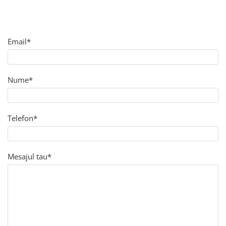
PET-G
Policarbonat Compact
Email*
Transparent
Produs Configurabil
Nume*
Telefon*
Mesajul tau*