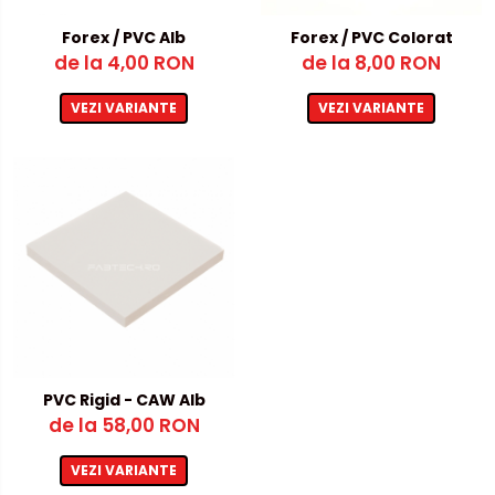
Metalex-ABS
Forex / PVC Alb
Forex / PVC Colorat
de la 4,00 RON
de la 8,00 RON
PET-G
Policarbonat Compact
VEZI VARIANTE
VEZI VARIANTE
Transparent
Produs Configurabil
PVC Rigid - CAW Alb
de la 58,00 RON
VEZI VARIANTE