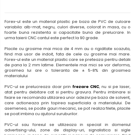
Forex-ul este un material plastic pe baza de PVC de culoare
variabila: alb-mat, negru, culori diverse, colorat in masa, cu o
foarte buna rezistenta si capacitate buna de prelucrare. In
urma taierii CNC cantul este perfect la 90 grade.
Placile cu grosime mai mica de 4 mm au o rigiditate scazuta,
fiind mai usor de indoit, fata de cele cu grosime mai mare.
Forex-ul este un material plastic care se preteaza pentru detalii
de pana la 2 mm latime. Elementele mai mici se vor deforma,
grosimea lui are o toleranta de ± 5-8% din grosimea
materialului
PVC-ul se prelucreaza doar prin
frezare CNC
, nu si pe laser,
atat pentru debitare cat si pentru gravura. Pentru imbinare si
fixare se recomanda utilizarea unor adezivi pe baza de solvent,
care actioneaza prin topirea superficiala a materialului. De
asemenea, se poate gauri mecanic, se pot realiza filete, placile
se poat imbina cu ajutorul suruburilor.
PVC-ul sau forexul se utilizeaza in special in domeniul
advertising-ului, zone de display-uri, signalistica si sigle