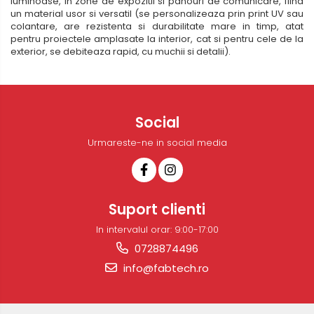
luminoase, in zone de expozitii si panouri de comunicare, fiind
un material usor si versatil (se personalizeaza prin print UV sau
colantare, are rezistenta si durabilitate mare in timp, atat
pentru proiectele amplasate la interior, cat si pentru cele de la
exterior, se debiteaza rapid, cu muchii si detalii).
Social
Urmareste-ne in social media
Suport clienti
In intervalul orar: 9:00-17:00
0728874496
info@fabtech.ro