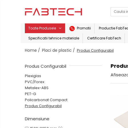
Toate Produsele
Toate Produsele
Promotii
Productie FabTe
Placi de plastic
Specificatii tehnice materiale
Certificare FabTech
Plexiglas
Placi
Home /
Placi de plastic /
Produs Configurabil
Colorat
lemnoase
Translucid
Produs
Produs Configurabil
Alb
Placi
Afiseaza
de
Plexiglas
Fumuriu
carton
PVC/Forex
Negru
Placi
Metalex-ABS
Oglinda
Bond
PET-G
ACP
Transparent
Policarbonat Compact
Produs Configurabil
Accesorii
PVC/Forex
PVC Alb
Dimensiune
Adezivi
PVC Colorat