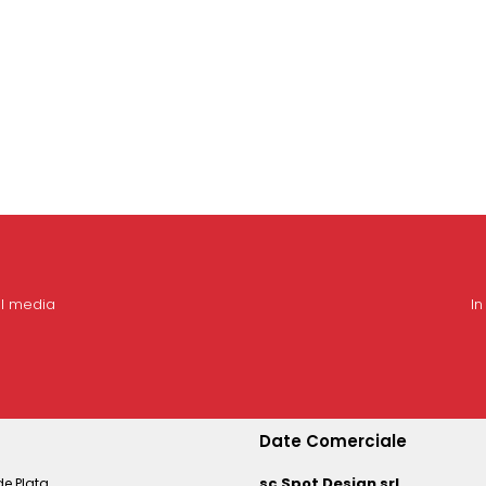
al media
In
Date Comerciale
sc Spot Design srl
e Plata