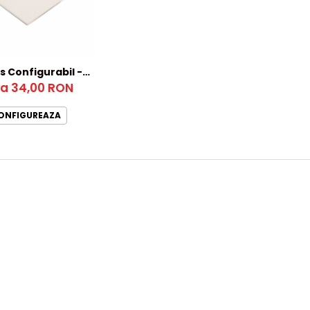
s Configurabil -
nsiuni atipice
la 34,00 RON
ONFIGUREAZA