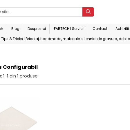
ch
Blog
Despre noi
FABTECH | Servicii
Contact
Achiziti
Tips & Tricks | Bricolaj, handmade, materiale si tehnici de gravura, debita
 Configurabil
:
1-
1
din
1
produse