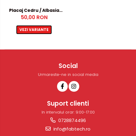
Metalex-ABS
Placaj Cedru / Albasia
50,00 RON
4mm
PET-G
Policarbonat Compact
VEZI VARIANTE
Transparent
Produs Configurabil
Social
Urmareste-ne in social media
Suport clienti
In intervalul orar: 9:00-17:00
0728874496
info@fabtech.ro