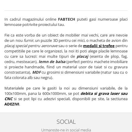
In cadrul magazinului online
FABTECH
puteti gasi numeroase placi
lemnoase potrivite proiectului tau.
Fie ca este vorba de un obiect de mobilier mai vechi, care are nevoie
de un nou
furnir
, un puzzle 3D pentru cei mici, o macheta de avion din
placaj special pentru aeronave
sau o serie de
medalii si trofee
pentru
competitiile pe care le organizezi, la noi iti poti alege placile lemnoase
cu care sa lucrezi: mai multe tipuri de
placaj
(esenta de plop, fag,
cedru, mesteacan),
lemn de balsa
(perfect pentru machete imobiliare
si proiecte handmade, fiind un material usor de taiat si cu gravura
constrastanta),
MDF
cu grosimi si dimensiuni variabile (natur sau cu o
fata colorata alb sau negru).
Materialele pe care le gasiti la noi au dimensiuni variabile, de la
100x100mm, pana la 600x1000mm, se pot
debita si grava laser sau
CNC
si se pot lipi cu adezivi speciali, disponibili pe site, la sectiunea
ADEZIVI
.
SOCIAL
Urmareste-ne in social media