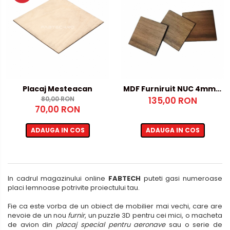
Placaj Mesteacan
MDF Furniruit NUC 4mm –
80,00 RON
135,00 RON
670x920mm
70,00 RON
ADAUGA IN COS
ADAUGA IN COS
In cadrul magazinului online
FABTECH
puteti gasi numeroase
placi lemnoase potrivite proiectului tau.
Fie ca este vorba de un obiect de mobilier mai vechi, care are
nevoie de un nou
furnir
, un puzzle 3D pentru cei mici, o macheta
de avion din
placaj special pentru aeronave
sau o serie de