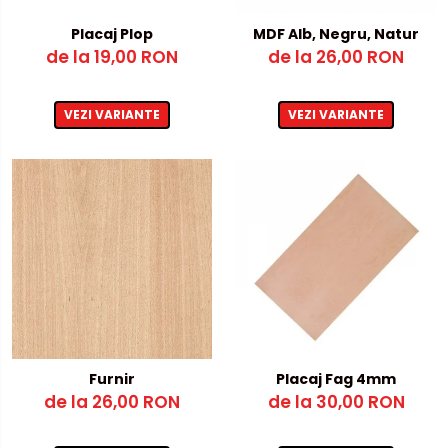
Metalex-ABS
Placaj Plop
MDF Alb, Negru, Natur
de la 19,00 RON
de la 26,00 RON
PET-G
Policarbonat Compact
VEZI VARIANTE
VEZI VARIANTE
Transparent
Produs Configurabil
Furnir
Placaj Fag 4mm
de la 26,00 RON
de la 30,00 RON