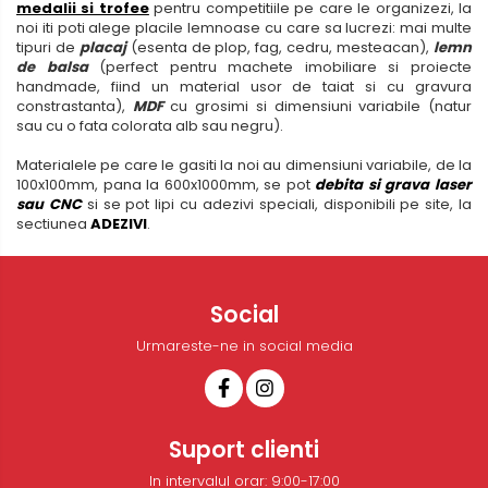
medalii si trofee
pentru competitiile pe care le organizezi, la
noi iti poti alege placile lemnoase cu care sa lucrezi: mai multe
tipuri de
placaj
(esenta de plop, fag, cedru, mesteacan),
lemn
de balsa
(perfect pentru machete imobiliare si proiecte
handmade, fiind un material usor de taiat si cu gravura
constrastanta),
MDF
cu grosimi si dimensiuni variabile (natur
sau cu o fata colorata alb sau negru).
Materialele pe care le gasiti la noi au dimensiuni variabile, de la
100x100mm, pana la 600x1000mm, se pot
debita si grava laser
sau CNC
si se pot lipi cu adezivi speciali, disponibili pe site, la
sectiunea
ADEZIVI
.
Social
Urmareste-ne in social media
Suport clienti
In intervalul orar: 9:00-17:00