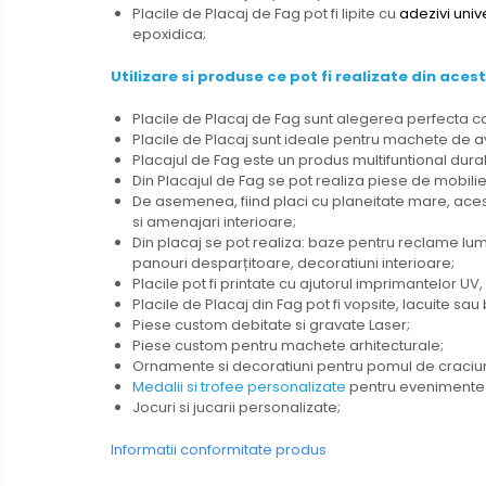
Placile de Placaj de Fag pot fi lipite cu
adezivi univ
epoxidica;
Utilizare
si produse ce pot fi realizate din acest
Placile de Placaj de Fag sunt alegerea perfecta ca
Placile de Placaj sunt ideale pentru machete de av
Placajul de Fag este un produs multifuntional durabi
Din Placajul de Fag se pot realiza piese de mobilier
De asemenea, fiind placi cu planeitate mare, aceste
si amenajari interioare;
Din placaj se pot realiza: baze pentru reclame lumi
panouri desparțitoare, decoratiuni interioare;
Placile pot fi printate cu ajutorul imprimantelor UV
Placile de Placaj din Fag pot fi vopsite, lacuite sau 
Piese custom debitate si gravate Laser;
Piese custom pentru machete arhitecturale;
Ornamente si decoratiuni pentru pomul de craciun
Medalii si trofee personalizate
pentru evenimente 
Jocuri si jucarii personalizate;
Informatii conformitate produs