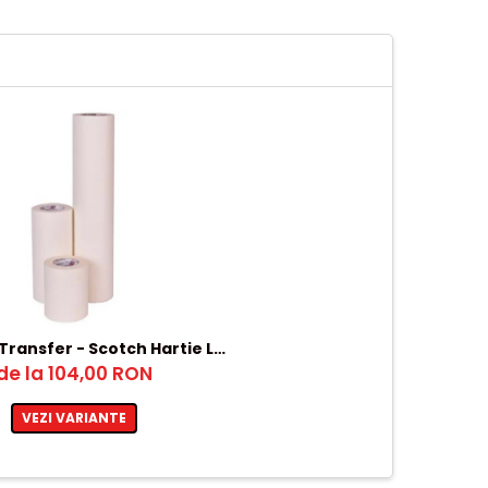
Transfer - Scotch Hartie Lat
de la 104,00 RON
100ML – 1200mm
VEZI VARIANTE