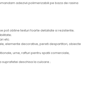
ecomandam adezivii polimerizabili pe baza de rasina
ot obtine texturi foarte detaliate si rezistente;
ilitate;
ri etc.
nale, elemente decorative, pereti despartitori, obiecte
ionale, urne, rafturi pentru spatii comerciale,
ta suprafetei deschisa la culoare ;