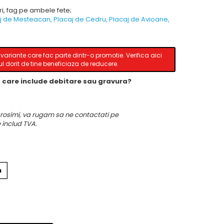
uri, fag pe ambele fete;
j de Mesteacan
,
Placaj de Cedru
,
Placaj de Avioane
,
ariante care fac parte dintr-o promotie. Verifica aici
 dorit de tine beneficiaza de reducere.
a care include debitare sau gravura?
 grosimi, va rugam sa ne contactati pe
e includ TVA.
m