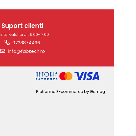
Suport clienti
 intervalul orar: 9:00-17:00
0728874496
info@fabtech.ro
Platforma E-commerce by Gomag