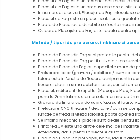
Placajul din Fag este un material des folosit la fabri
Placajul din Fag este un produs care are o infinita
In numeroase cazuri, Placajul de Fag inlocuieste c
Placajul de Fag este un placaj stabil cu o greutate r
Placile de Placaj au o durabilitate foarte mare in tim
Culoarea Placajului de Fag este ideala pentru aplica
Metode
/ tipuri de prelucrare, imbinare si perso
Placile de Placaj din Fag sunt pretabile pentru debi
Placile de Placaj din Fag pot fi utilizate si prelu
Placile de Placaj de Fag au capacitate mare de pre
Prelucrare laser (gravura / debitare / cum se com
taiere este in functie de fiecare echipament in par
fiecarei placi; in urma debitarii laser, cantul r
Placajul, indiferent de tipul lui (Placaj de Plop, 
pana la 2mm latime, elementele mai mici de 2mm, ri
Gravura de linie si cea de suprafata sunt foarte viz
Prelucrare CNC (frezare / debitare / cum se comport
functie de freza si viteza folosita, poate aparea fr
Se imbina mecanic si placile sunt ideale pentru lip
Printarea UV este una dintre cele mai des intalnite
exterioare, dar si pentru obiectele custom;
Placile de Placaj se pot vopsi, baitui, lacui in diferi