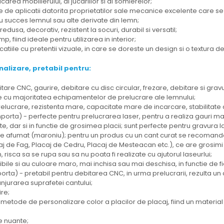
carea mobilierului, al jucariilor si al somierelor;
te de aplicatii datorita proprietatilor sale mecanice excelente care s
u succes lemnul sau alte derivate din lemn;
edusa, decorativ, rezistent la socuri, durabil si versatil;
p, fiind ideale pentru utilizarea in interior;
tiile cu pretentii vizuale, in care se doreste un design si o textura de
nalizare, pretabil pentru:
tare CNC, gaurire, debitare cu disc circular, frezare, debitare si grav
crate cu majoritatea echipamentelor de prelucrare ale lemnului;
lucrare, rezistenta mare, capacitate mare de incarcare, stabilitate d
porta) - perfecte pentru prelucrarea laser, pentru a realiza gauri m
te, dar si in functie de grosimea placii; sunt perfecte pentru gravura l
amane afumat (maroniu); pentru un produs cu un cant curat se recoman
Placaj de Fag, Placaj de Cedru, Placaj de Mesteacan etc.), ce are grosi
sca sa se rupa sau sa nu poata fi realizate cu ajutorul laseurlui;
ibile si au culoare maro, mai inchisa sau mai deschisa, in functie de f
a) - pretabil pentru debitarea CNC, in urma prelucrarii, rezulta un can
anjurarea suprafetei cantului;
ire;
 metode de personalizare color a placilor de placaj, fiind un material
te nuante;