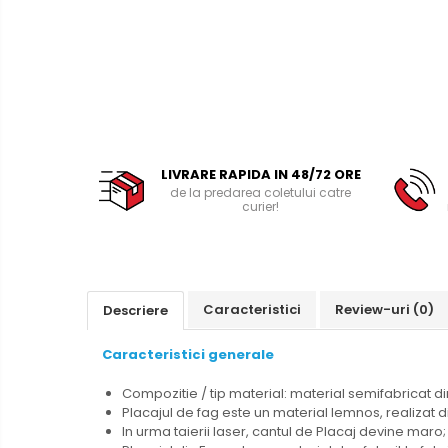
Carton Ondulat
Mucava / Carton de legatorie
LIVRARE RAPIDA IN 48/72 ORE
de la predarea coletului catre
curier!
Caracteristici
Review-uri
(0)
Descriere
Caracteristici generale
Compozitie / tip material: material semifabricat di
Placajul de fag este un material lemnos, realizat d
In urma taierii laser, cantul de Placaj devine maro;