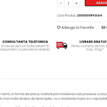
ADAUG
Cod Produs:
2001000PFAG4
Adauga la Favorite
C
CONSULTANTA TELEFONICA
LIVRARE GRATUI
Ai nevoie de mai multe detalii? Iti
Pentru comenzi de min. 5
raspundem cu placere la intrebari.
max. 10 kg.*
n lemn, in forma de placa, realizat prin incleierea sub presiune a unu
in mai multe straturi de lemn lipite, cu o rezistenta mare si o capacit