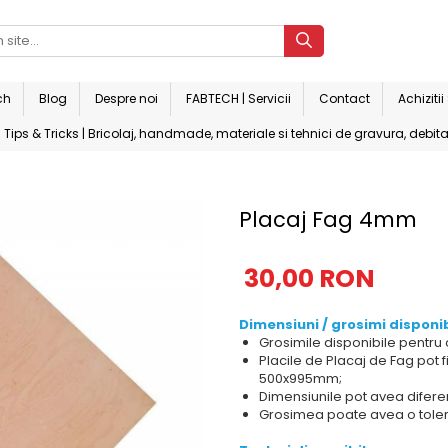
ch
Blog
Despre noi
FABTECH | Servicii
Contact
Achiziti
Tips & Tricks | Bricolaj, handmade, materiale si tehnici de gravura, debita
Placaj Fag 4mm
30,00 RON
Dimensiuni / grosimi disponib
Grosimile disponibile pentru
Placile de Placaj de Fag pot 
500x995mm;
Dimensiunile pot avea difer
Grosimea poate avea o toler