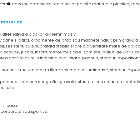
ersali
; daca se doreste lipirea placilor pe alte materiale plastice, r
 material:
 alternativa a placilor din lemn masiv;
ioane si barci, ornamente de brad sau machete natur; prin gravura se p
l, rezistent, cu o suprafata stabila si are o diversitate mare de aplicab
, scaune, jucarii, insctrumente muzicale, somiere, blaturi de lucru, sca
a pot fi folosite in industria publicitara: panouri, standuri expozitio
noase, structura pentru litere volumetrice luminoase, standuri expozit
, personalizate prin serigrafie, gravate, stantate sau colantate, datori
baituite;
 si casa;
corporate sau sportive;