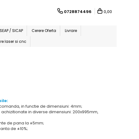
0728874496
0,00
i SEAP / SICAP
Cerere Oferta
Livrare
re laser si cnc
ile:
 comanda, in functie de dimensiuni: 4mm;
fi achizitionate in diverse dimensiuni: 200x995mm,
ente de pana la ±5mm;
anta de ±10%;