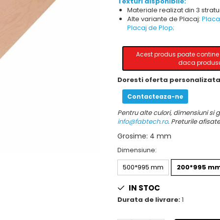
Texturi disponibile:
Materiale realizat din 3 strat
Alte variante de Placaj:
Placa
Placaj de Plop
;
Acest produs poate contine v
daca produsul
Doresti oferta personalizat
Contacteaza-ne
Pentru alte culori, dimensiuni si
info@fabtech.ro
. Preturile afisat
Grosime
:
4 mm
Dimensiune
:
500*995 mm
200*995 m
IN STOC
Durata de livrare:
1