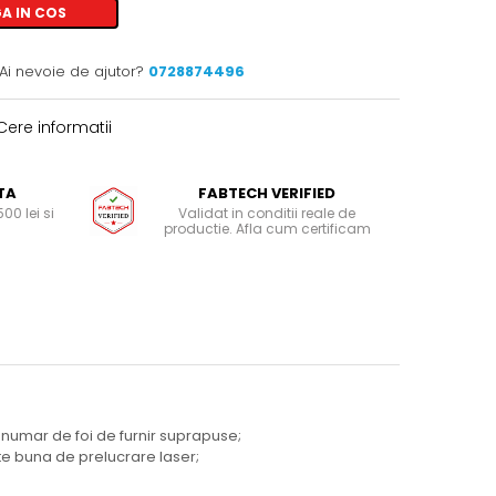
A IN COS
Ai nevoie de ajutor?
0728874496
ere informatii
TA
FABTECH VERIFIED
00 lei si
Validat in conditii reale de
productie. Afla cum certificam
i numar de foi de furnir suprapuse;
ate buna de prelucrare laser;