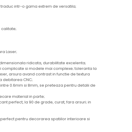
e traduc intr-o gama extrem de versatila;
 calitate;
ura Laser;
imensionala ridicata, durabilitate excelenta;
ai complicate si modele mai complexe; toleranta la
aser, arsura avand contrast in functie de textura
da debitarea CNC;
mi intre 0.6mm si 8mm, se preteaza pentru detalii de
iecare material in parte;
t perfect, la 90 de grade, curat, fara arsuri; in
 perfect pentru decorarea spatiilor interioare si