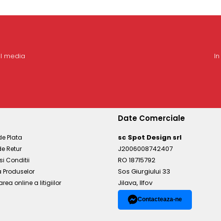
al media
In
Date Comerciale
sc Spot Design srl
e Plata
J2006008742407
de Retur
RO 18715792
si Conditii
Sos Giurgiului 33
 Produselor
Jilava, Ilfov
rea online a litigiilor
Contacteaza-ne