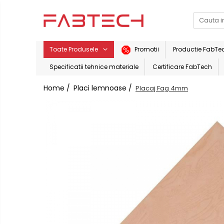
Toate Produsele
Toate Produsele
Promotii
Productie FabTe
Placi de plastic
Specificatii tehnice materiale
Certificare FabTech
Plexiglas
Placi
Home /
Placi lemnoase /
Placaj Fag 4mm
Colorat
lemnoase
Translucid
Alb
Placi
de
Fumuriu
carton
Negru
Placi
Oglinda
Bond
ACP
Transparent
Accesorii
PVC/Forex
PVC Alb
Adezivi
PVC Colorat