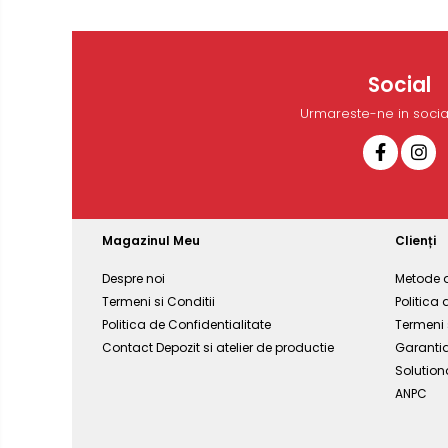
Social
Urmareste-ne in soci
Magazinul Meu
Clienți
Despre noi
Metode d
Termeni si Conditii
Politica 
Politica de Confidentialitate
Termeni 
Contact Depozit si atelier de productie
Garantia
Solutiona
ANPC