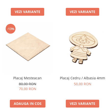
Placi de carton
VEZI VARIANTE
VEZI VARIANTE
Carton Duplex
Carton Ondulat
-13%
Mucava / Carton de legatorie
Placi Bond ACP
Accesorii
Adezivi
Placaj Mesteacan
Placaj Cedru / Albasia 4mm
Placi Spuma / Polistiren
80,00 RON
50,00 RON
70,00 RON
Geam Protectie Plexiglas
Placi PET Transparent
ADAUGA IN COS
VEZI VARIANTE