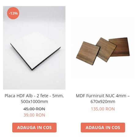
Produse FabTech
-13%
Promotii
MDF Furniruit NUC 4mm –
Placa HDF Alb - 2 fete - 5mm,
670x920mm
500x1000mm
135,00 RON
45,00 RON
39,00 RON
ADAUGA IN COS
ADAUGA IN COS