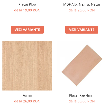
Placaj Plop
MDF Alb, Negru, Natur
PVC-Rigid CAW
de la 19,00 RON
de la 26,00 RON
Metalex-ABS
PET-G
Policarbonat Compact
VEZI VARIANTE
VEZI VARIANTE
Transparent
Produs Configurabil
Placi lemnoase
Furnir
HDF
MDF
Placaj
Plop
Furnir
Placaj Fag 4mm
Cedru / Albasia
de la 26,00 RON
de la 30,00 RON
Fag
Mesteacan