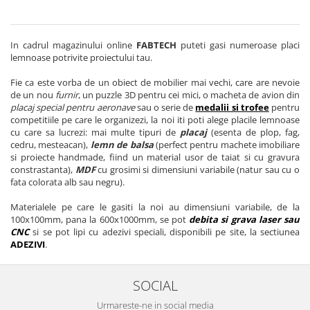
In cadrul magazinului online
FABTECH
puteti gasi numeroase placi
lemnoase potrivite proiectului tau.
Fie ca este vorba de un obiect de mobilier mai vechi, care are nevoie
de un nou
furnir
, un puzzle 3D pentru cei mici, o macheta de avion din
placaj special pentru aeronave
sau o serie de
medalii si trofee
pentru
competitiile pe care le organizezi, la noi iti poti alege placile lemnoase
cu care sa lucrezi: mai multe tipuri de
placaj
(esenta de plop, fag,
cedru, mesteacan),
lemn de balsa
(perfect pentru machete imobiliare
si proiecte handmade, fiind un material usor de taiat si cu gravura
constrastanta),
MDF
cu grosimi si dimensiuni variabile (natur sau cu o
fata colorata alb sau negru).
Materialele pe care le gasiti la noi au dimensiuni variabile, de la
100x100mm, pana la 600x1000mm, se pot
debita si grava laser sau
CNC
si se pot lipi cu adezivi speciali, disponibili pe site, la sectiunea
ADEZIVI
.
SOCIAL
Urmareste-ne in social media