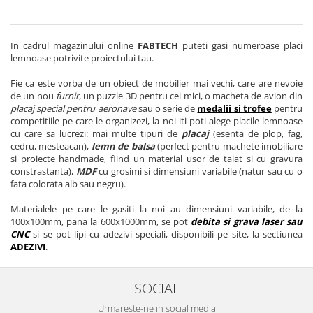
In cadrul magazinului online
FABTECH
puteti gasi numeroase placi
lemnoase potrivite proiectului tau.
Fie ca este vorba de un obiect de mobilier mai vechi, care are nevoie
de un nou
furnir
, un puzzle 3D pentru cei mici, o macheta de avion din
placaj special pentru aeronave
sau o serie de
medalii si trofee
pentru
competitiile pe care le organizezi, la noi iti poti alege placile lemnoase
cu care sa lucrezi: mai multe tipuri de
placaj
(esenta de plop, fag,
cedru, mesteacan),
lemn de balsa
(perfect pentru machete imobiliare
si proiecte handmade, fiind un material usor de taiat si cu gravura
constrastanta),
MDF
cu grosimi si dimensiuni variabile (natur sau cu o
fata colorata alb sau negru).
Materialele pe care le gasiti la noi au dimensiuni variabile, de la
100x100mm, pana la 600x1000mm, se pot
debita si grava laser sau
CNC
si se pot lipi cu adezivi speciali, disponibili pe site, la sectiunea
ADEZIVI
.
SOCIAL
Urmareste-ne in social media