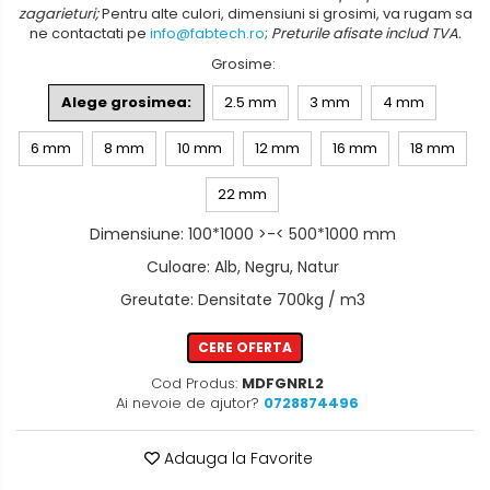
zagarieturi;
Pentru alte culori, dimensiuni si grosimi, va rugam sa
ne contactati pe
info@fabtech.ro
;
Preturile afisate includ TVA.
Grosime
:
Alege grosimea:
2.5 mm
3 mm
4 mm
6 mm
8 mm
10 mm
12 mm
16 mm
18 mm
22 mm
Dimensiune
:
100*1000 >-< 500*1000 mm
Culoare
:
Alb, Negru, Natur
Greutate
:
Densitate 700kg / m3
CERE OFERTA
Cod Produs:
MDFGNRL2
Ai nevoie de ajutor?
0728874496
Adauga la Favorite