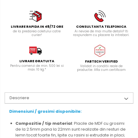
LIVRARE RAPIDA IN 48/72 ORE
CONSULTANTA TELEFONICA
de la predarea coletului catre
Ai nevoie de mai multe detalii? Iti
curier!
raspundem cu placere la intrebari.
LIVRARE GRATUITA
FABTECH VERIFIED
Pentru comenzi de min. 500 lei si
Validat in conditii reale de
max. 10 kg.*
productie. Afla cum certificam
Descriere
Dimensiuni / grosimi disponibile:
Compozitie / tip material
: Placile de MDF cu grosimi
de la 2.5mm pana la 22mm sunt realizate din resturi de
lemn tocat foarte fin, lipite cu rasini si extrudate in placi;