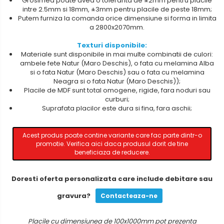
Grosimea poate avea o toleranta de ±2mm pentru placile
intre 2.5mm si 18mm, ±3mm pentru placile de peste 18mm;
Putem furniza la comanda orice dimensiune si forma in limita
a 2800x2070mm.
Texturi disponibile:
Materiale sunt disponibile in mai multe combinatii de culori:
ambele fete Natur (Maro Deschis), o fata cu melamina Alba
si o fata Natur (Maro Deschis) sau o fata cu melamina
Neagra si o fata Natur (Maro Deschis));
Placile de MDF sunt total omogene, rigide, fara noduri sau
curburi;
Suprafata placilor este dura si fina, fara aschii;
Acest produs poate contine variante care fac parte dintr-o
promotie. Verifica aici daca produsul dorit de tine
beneficiaza de reducere.
Doresti oferta personalizata care include debitare sau
gravura?
Contacteaza-ne
Placile cu dimensiunea de 100x1000mm pot prezenta