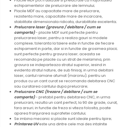
Placile MDF pot fi utilizate si prelucrate cu majoritatea
echipamentelor de prelucrare ale lemnului;
Placile MDF au capacitate mare de prelucrare,
rezistenta mare, capacitate mare de incarcare,
stabilitate dimensionala ridicata, durabilitate excelenta;
Prelucrare laser (gravura / debitare / cum se
comporta)
- placile MDF sunt perfecte pentru
prelucrarea laser, pentru a realiza gauri si modele
complexe; toleranta la taiere este in functie de fiecare
echipament in parte, dar si in functie de grosimea placii;
sunt perfecte pentru gravura laser; aceasta se
recomanda pe placile cu un strat de melamina, prin
gravura se indeparteaza stratul superior, iesind in
evidenta stratul nature, de sub finisaj; in urma debitarii
laser, cantul ramane afumat (maroniu); pentru un
produs cu un cant curat se recomanda debitarea CNC
sau curatarea cantului dupa prelucrare;
Prelucrare CNC (frezare / debitare / cum se
comporta)
- pretabil pentru debitarea CNC, in urma
prelucrarii, rezulta un cant perfect, la 90 de grade, curat,
fara arsuri; in functie de freza si viteza folosita, poate
aparea franjurarea suprafetei cantului;
Se imbina mecanic si placile sunt ideale pentru lipire;
Printarea UV
este una dintre cele mai des intalnite