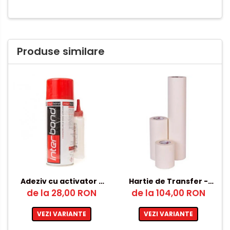
Produse similare
Adeziv cu activator -
Hartie de Transfer -
de la 28,00 RON
cianoacrilat
de la 104,00 RON
Scotch Hartie Lat
100ML – 1200mm
VEZI VARIANTE
VEZI VARIANTE