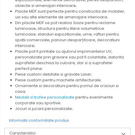
obiecte si amenajari interioare;
Placile MDF sunt perfecte pentru constructia de mobilier,
usi sau alte elemente de amenajare interioara;
Din placile MDF se pot realiza: baze pentru reclame
luminoase, structura pentru litere volumetrice
luminoase, standuri expozitionale, urne, rafturi pentru
spatii comerciale, panouri desparțitoare, decoratiuni
interioare;
Placile pot fi printate cu ajutorul imprimantelor UV,
personalizate prin gravare sau pot fi colantate, datorita
suprafetei deschisa la culoare, dar si a suprafetei
perfect plane;
Piese custom debitate si gravate Laser;
Piese custom pentru machete arhitecturale;
Ornamente si decoratiuni pentru pomul de craciun si
casa;
Medalii si trofee personalizate
pentru evenimente
corporate sau sportive;
Jocuri si jucarii personalizate;
Informatii conformitate produs
Caracteristici