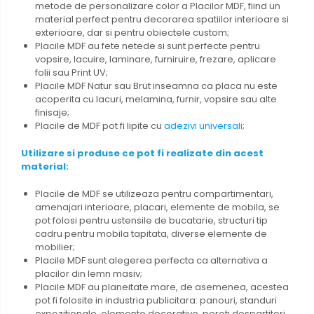
metode de personalizare color a Placilor MDF, fiind un
material perfect pentru decorarea spatiilor interioare si
exterioare, dar si pentru obiectele custom;
Placile MDF au fete netede si sunt perfecte pentru
vopsire, lacuire, laminare, furniruire, frezare, aplicare
folii sau Print UV;
Placile MDF Natur sau Brut inseamna ca placa nu este
acoperita cu lacuri, melamina, furnir, vopsire sau alte
finisaje;
Placile de MDF pot fi lipite cu
adezivi universali
;
Utilizare si produse ce pot fi realizate din acest
material:
Placile de MDF se utilizeaza pentru compartimentari,
amenajari interioare, placari, elemente de mobila, se
pot folosi pentru ustensile de bucatarie, structuri tip
cadru pentru mobila tapitata, diverse elemente de
mobilier;
Placile MDF sunt alegerea perfecta ca alternativa a
placilor din lemn masiv;
Placile MDF au planeitate mare, de asemenea, acestea
pot fi folosite in industria publicitara: panouri, standuri
expozitionale, elemente decorative, pereti despartitori,