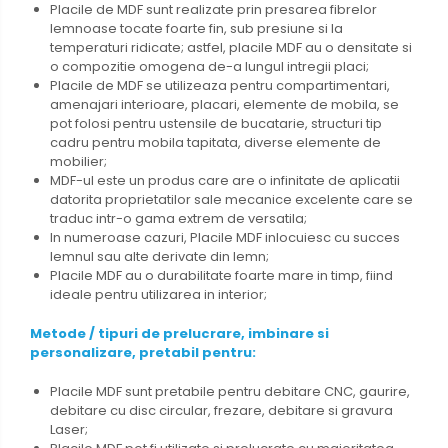
Placile de MDF sunt realizate prin presarea fibrelor
lemnoase tocate foarte fin, sub presiune si la
temperaturi ridicate; astfel, placile MDF au o densitate si
o compozitie omogena de-a lungul intregii placi;
Placile de MDF se utilizeaza pentru compartimentari,
amenajari interioare, placari, elemente de mobila, se
pot folosi pentru ustensile de bucatarie, structuri tip
cadru pentru mobila tapitata, diverse elemente de
mobilier;
MDF-ul este un produs care are o infinitate de aplicatii
datorita proprietatilor sale mecanice excelente care se
traduc intr-o gama extrem de versatila;
In numeroase cazuri, Placile MDF inlocuiesc cu succes
lemnul sau alte derivate din lemn;
Placile MDF au o durabilitate foarte mare in timp, fiind
ideale pentru utilizarea in interior;
Metode / tipuri de prelucrare, imbinare si
personalizare, pretabil pentru:
Placile MDF sunt pretabile pentru debitare CNC, gaurire,
debitare cu disc circular, frezare, debitare si gravura
Laser;