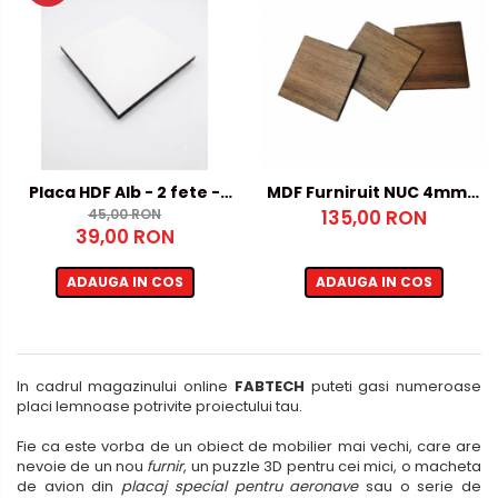
Placa HDF Alb - 2 fete -
MDF Furniruit NUC 4mm –
5mm, 500x1000mm
45,00 RON
135,00 RON
670x920mm
39,00 RON
ADAUGA IN COS
ADAUGA IN COS
In cadrul magazinului online
FABTECH
puteti gasi numeroase
placi lemnoase potrivite proiectului tau.
Fie ca este vorba de un obiect de mobilier mai vechi, care are
nevoie de un nou
furnir
, un puzzle 3D pentru cei mici, o macheta
de avion din
placaj special pentru aeronave
sau o serie de