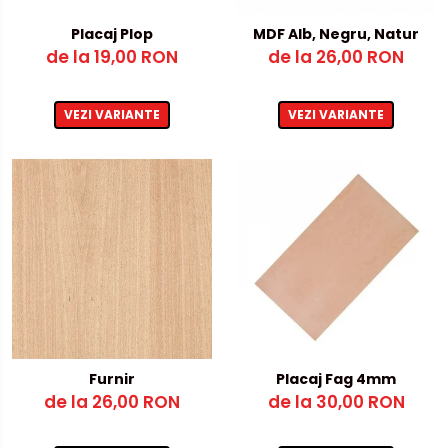
Metalex-ABS
Placaj Plop
MDF Alb, Negru, Natur
de la 19,00 RON
de la 26,00 RON
PET-G
Policarbonat Compact
VEZI VARIANTE
VEZI VARIANTE
Transparent
Produs Configurabil
Furnir
Placaj Fag 4mm
de la 26,00 RON
de la 30,00 RON