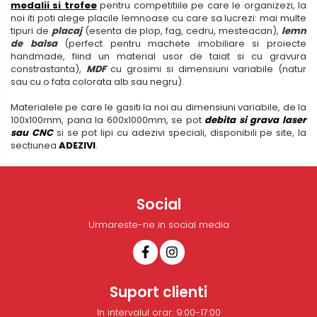
medalii si trofee
pentru competitiile pe care le organizezi, la
noi iti poti alege placile lemnoase cu care sa lucrezi: mai multe
tipuri de
placaj
(esenta de plop, fag, cedru, mesteacan),
lemn
de balsa
(perfect pentru machete imobiliare si proiecte
handmade, fiind un material usor de taiat si cu gravura
constrastanta),
MDF
cu grosimi si dimensiuni variabile (natur
sau cu o fata colorata alb sau negru).
Materialele pe care le gasiti la noi au dimensiuni variabile, de la
100x100mm, pana la 600x1000mm, se pot
debita si grava laser
sau CNC
si se pot lipi cu adezivi speciali, disponibili pe site, la
sectiunea
ADEZIVI
.
Social
Urmareste-ne in social media
Suport clienti
In intervalul orar: 9:00-17:00