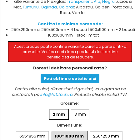
alte variante de Plexiglas:
Transparent
,
Alb
,
Negru
Lucios si
Mat,
Fumuriu
,
Oglinda
,
Colorat
: Albastru, Galben, Portocaliu,
Rosu, Verde ;
Cantitate minima comanda:
250x250mm si 250x500mm - 4 bucati | 500x500mm - 2 bucati
100x1000mm - stoc limitat
Acest produs poate contine variante care fac parte dintr-o
promotie. Verifica aici daca produsul dorit de tine
beneficiaza de reducere.
Doresti debitare personalizata?
Poti obtine o cotatie aici
Pentru alte culori, dimensiuni si grosimi, va rugam sa ne
contactati pe
info@fabtech.ro
. Preturile afisate includ TVA.
Grosime
:
2 mm
3 mm
Dimensiune
:
655*855 mm
100*1000 mm
250*250 mm