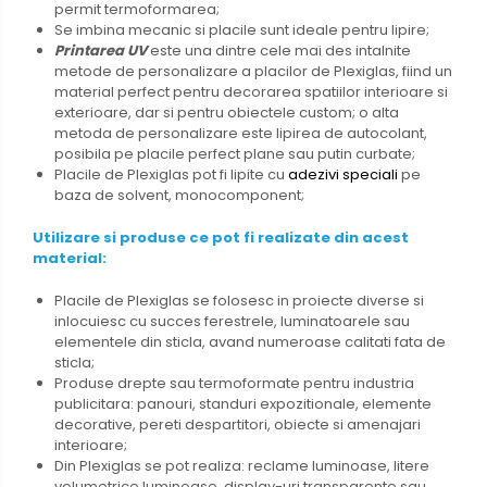
permit termoformarea;
Se
imbina mecanic si placile sunt ideale pentru lipire;
Printarea UV
este una dintre cele mai des intalnite
metode de personalizare a placilor de Plexiglas, fiind un
material perfect pentru decorarea spatiilor interioare si
exterioare, dar si pentru obiectele custom; o alta
metoda de personalizare este lipirea de autocolant,
posibila pe placile perfect plane sau putin curbate;
Placile
de Plexiglas pot fi
lipite cu
adezivi speciali
pe
baza de solvent, monocomponent;
Utilizare si produse ce pot fi realizate din acest
material:
Placile de Plexiglas
se folosesc in proiecte diverse si
inlocuiesc cu succes ferestrele, luminatoarele sau
elementele din sticla, avand numeroase calitati fata de
sticla;
Produse
drepte sau termoformate pentru industria
publicitara: panouri, standuri expozitionale, elemente
decorative, pereti despartitori, obiecte si amenajari
interioare;
Din
Plexiglas se pot realiza: reclame luminoase, litere
volumetrice luminoase, display-uri transparente sau