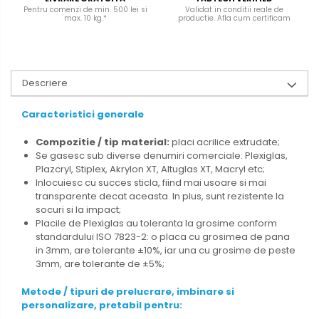
Pentru comenzi de min. 500 lei si
Validat in conditii reale de
max. 10 kg.*
productie. Afla cum certificam
Descriere
Caracteristici generale
Compozitie / tip material:
placi acrilice extrudate;
Se
gasesc sub diverse denumiri comerciale: Plexiglas,
Plazcryl, Stiplex, Akrylon XT, Altuglas XT, Macryl etc;
Inlocuiesc
cu succes sticla, fiind mai usoare si mai
transparente decat aceasta. In plus, sunt rezistente la
socuri si la impact;
Placile
de
Plexiglas au toleranta la grosime conform
standardului ISO 7823-2: o placa cu grosimea de pana
in 3mm, are tolerante ±10%, iar una cu grosime de peste
3mm, are tolerante de ±5%;
Metode / tipuri de prelucrare, imbinare si
personalizare, pretabil pentru: