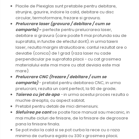
Placile de Plexiglas sunt pretabile pentru debitare,
strunjire, gaurire, indoire la cald, debitare cu disc
circular, termoformare, frezare si gravura;
Prelucrare
laser (gravura / debitare / cum se
comporta)
-
perfecte pentru prelucrarea laser,
debitare si gravura (care poate fi mai profunda sau de
suprafata, in functie de efectul dorit); in urma taierii
laser, rezulta margini stralucitoare; cantul rezultat are o
deviatie (conica) de 1 grad (raza laser nu cade
perpendicular pe suprafata placii - cu cat grosimea
materialului este mai mare cu atat deviaia este mai
mare).
Prelucrare CNC (frezare / debitare / cum se
comporta)
- pretabil pentru debitarea CNC, in urma
prelucrarii, rezulta un cant perfect, la 90 de grade;
Taierea cu jet de apa
-
in urma acestui proces rezulta o
muchie dreapta, cu aspect sablat;
Pretabil
pentru detalii de mici dimensiuni;
Slefuirea pe cant
se poate face manual sau mecanic, in
mai multe cicluri de finisare, de la finisare de degrosare
pana la finisare finala;
Se pot
indoi la cald si se pot curba la rece cu o raza
minima de curbura egala cu 330 x grosimea placii;