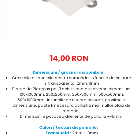
Metalex-ABS
PET-G
Policarbonat Compact
Transparent
Produs Configurabil
14,00 RON
Dimensiuni / grosimi disponibile:
Grosimile disponibile pentru comanda, in functie de culoare
si transparenta: 2mm, 3mm
Placile de Plexiglas pot fi achizitionate in diverse dimensiuni:
100x1000mm, 250x250mm, 250x500mm, 500x500mm,
500x1000mm - in functie de fiecare culoare, grosime si
dimensiune, poate fi necesara achizitia mai multor placi de
material;
Dimensiunile pot avea diferente de pana la +-5mm.
Culori / texturi disponibile:
Translucid
:
2mm si 3mm