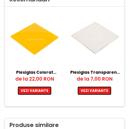
Plexiglas Colorat
Plexiglas Transparent
de la 22,00 RON
Galben 3mm –
12mm – 500x1000mm
de la 7,00 RON
250x250mm
VEZI VARIANTE
VEZI VARIANTE
Produse similare