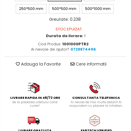
250*500 mm
500*500 mm
500*1000 mm
Greutate
:
0.238
STOC EPUIZAT
Durata de livrare:
1
Cod Produs:
1001000PTR2
Ai nevoie de ajutor?
0728874496
Adauga la Favorite
Cere informatii
LIVRARE RAPIDA IN 48/72 ORE
CONSULTANTA TELEFONICA
de la predarea coletului catre
Ai nevoie de mai multe detalii? Iti
curier!
raspundem cu placere la intrebari.
LIVRARE GRATUITA
FABTECH VERIFIED