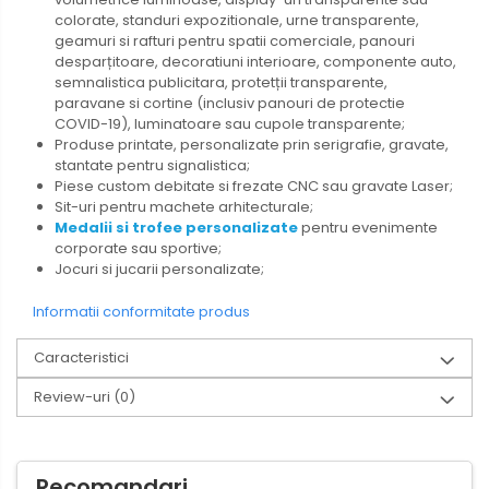
colorate, standuri expozitionale, urne transparente,
geamuri si rafturi pentru spatii comerciale, panouri
desparțitoare, decoratiuni interioare, componente auto,
semnalistica publicitara, protetții transparente,
paravane si cortine (inclusiv panouri de protectie
COVID-19), luminatoare sau cupole transparente;
Produse
printate,
personalizate
prin serigrafie, gravate,
stantate pentru signalistica;
Piese
custom
debitate
si
frezate CNC sau gravate Laser;
Sit-uri
pentru
machete
arhitecturale;
Medalii si trofee personalizate
pentru evenimente
corporate sau sportive;
Jocuri si jucarii personalizate;
Informatii conformitate produs
Caracteristici
Review-uri
(0)
Recomandari