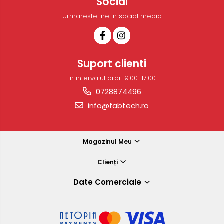
Social
Urmareste-ne in social media
Suport clienti
In intervalul orar: 9:00-17:00
0728874496
info@fabtech.ro
Magazinul Meu
Clienți
Date Comerciale