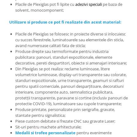
Placile
de Plexiglas pot fi
lipite cu
adezivi speciali
pe baza de
solvent, monocomponent;
Utilizare si produse ce pot fi realizate din acest material:
Placile de Plexiglas
se folosesc in proiecte diverse si inlocuiesc
cu succes ferestrele, luminatoarele sau elementele din sticla,
avand numeroase calitati fata de sticla;
Produse
drepte sau termoformate pentru industria
publicitara: panouri, standuri expozitionale, elemente
decorative, pereti despartitori, obiecte si amenajari interioare;
Din
Plexiglas se pot realiza: reclame luminoase, litere
volumetrice luminoase, display-uri transparente sau colorate,
standuri expozitionale, urne transparente, geamuri si rafturi
pentru spatii comerciale, panouri desparțitoare, decoratiuni
interioare, componente auto, semnalistica publicitara,
protetții transparente, paravane si cortine (inclusiv panouri de
protectie COVID-19), luminatoare sau cupole transparente;
Produse
printate,
personalizate
prin serigrafie, gravate,
stantate pentru signalistica;
Piese
custom
debitate
si
frezate CNC sau gravate Laser;
Sit-uri
pentru
machete
arhitecturale;
Medalii si trofee personalizate
pentru evenimente