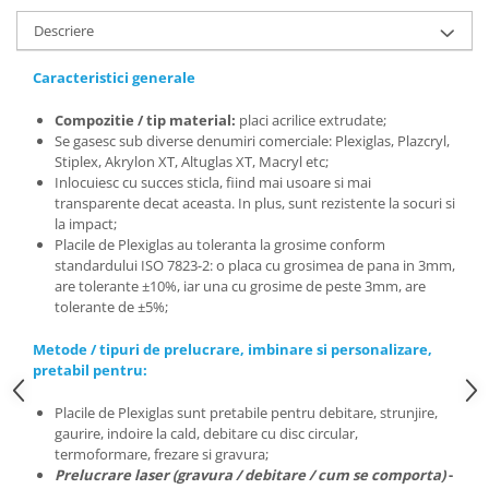
Descriere
Caracteristici generale
Compozitie / tip material:
placi acrilice extrudate;
Se
gasesc sub diverse denumiri comerciale: Plexiglas, Plazcryl,
Stiplex, Akrylon XT, Altuglas XT, Macryl etc;
Inlocuiesc
cu succes sticla, fiind mai usoare si mai
transparente decat aceasta. In plus, sunt rezistente la socuri si
la impact;
Placile
de
Plexiglas au toleranta la grosime conform
standardului ISO 7823-2: o placa cu grosimea de pana in 3mm,
are tolerante ±10%, iar una cu grosime de peste 3mm, are
tolerante de ±5%;
Metode / tipuri de prelucrare, imbinare si personalizare,
pretabil pentru:
Placile de Plexiglas sunt pretabile pentru debitare, strunjire,
gaurire, indoire la cald, debitare cu disc circular,
termoformare, frezare si gravura;
Prelucrare
laser (gravura / debitare / cum se comporta)
-