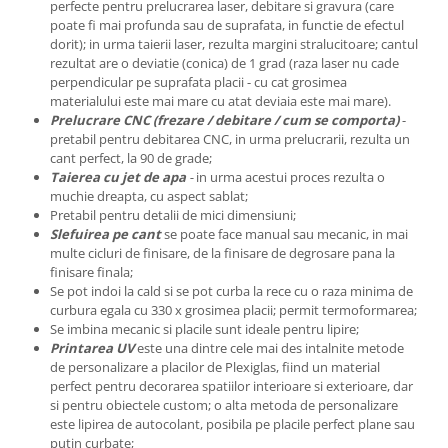
perfecte pentru prelucrarea laser, debitare si gravura (care
poate fi mai profunda sau de suprafata, in functie de efectul
dorit); in urma taierii laser, rezulta margini stralucitoare; cantul
rezultat are o deviatie (conica) de 1 grad (raza laser nu cade
perpendicular pe suprafata placii - cu cat grosimea
materialului este mai mare cu atat deviaia este mai mare).
Prelucrare CNC (frezare / debitare / cum se comporta)
-
pretabil pentru debitarea CNC, in urma prelucrarii, rezulta un
cant perfect, la 90 de grade;
Taierea cu jet de apa
-
in urma acestui proces rezulta o
muchie dreapta, cu aspect sablat;
Pretabil
pentru detalii de mici dimensiuni;
Slefuirea pe cant
se poate face manual sau mecanic, in mai
multe cicluri de finisare, de la finisare de degrosare pana la
finisare finala;
Se pot
indoi la cald si se pot curba la rece cu o raza minima de
curbura egala cu 330 x grosimea placii; permit termoformarea;
Se
imbina mecanic si placile sunt ideale pentru lipire;
Printarea UV
este una dintre cele mai des intalnite metode
de personalizare a placilor de Plexiglas, fiind un material
perfect pentru decorarea spatiilor interioare si exterioare, dar
si pentru obiectele custom; o alta metoda de personalizare
este lipirea de autocolant, posibila pe placile perfect plane sau
putin curbate;