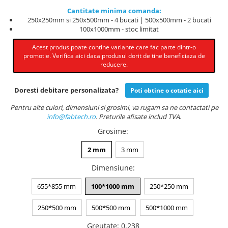
Cantitate minima comanda:
250x250mm si 250x500mm - 4 bucati | 500x500mm - 2 bucati
100x1000mm - stoc limitat
Acest produs poate contine variante care fac parte dintr-o
promotie. Verifica aici daca produsul dorit de tine beneficiaza de
reducere.
Doresti debitare personalizata?
Poti obtine o cotatie aici
Pentru alte culori, dimensiuni si grosimi, va rugam sa ne contactati pe
info@fabtech.ro
. Preturile afisate includ TVA.
Grosime
:
2 mm
3 mm
Dimensiune
:
655*855 mm
100*1000 mm
250*250 mm
250*500 mm
500*500 mm
500*1000 mm
Greutate
:
0.238