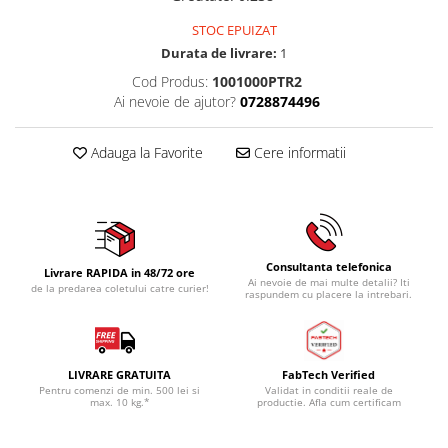
STOC EPUIZAT
Durata de livrare:
1
Cod Produs:
1001000PTR2
Ai nevoie de ajutor?
0728874496
Adauga la Favorite
Cere informatii
Consultanta telefonica
Livrare RAPIDA in 48/72 ore
Ai nevoie de mai multe detalii? Iti
de la predarea coletului catre curier!
raspundem cu placere la intrebari.
LIVRARE GRATUITA
FabTech Verified
Pentru comenzi de min. 500 lei si
Validat in conditii reale de
max. 10 kg.*
productie. Afla cum certificam