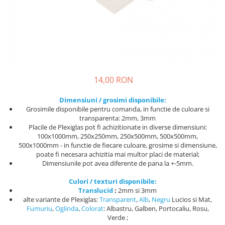
PET-G
Policarbonat Compact
Transparent
Produs Configurabil
14,00 RON
Dimensiuni / grosimi disponibile:
Grosimile disponibile pentru comanda, in functie de culoare si
transparenta: 2mm, 3mm
Placile de Plexiglas pot fi achizitionate in diverse dimensiuni:
100x1000mm, 250x250mm, 250x500mm, 500x500mm,
500x1000mm - in functie de fiecare culoare, grosime si dimensiune,
poate fi necesara achizitia mai multor placi de material;
Dimensiunile pot avea diferente de pana la +-5mm.
Culori / texturi disponibile:
Translucid
:
2mm si 3mm
alte variante de Plexiglas:
Transparent
,
Alb
,
Negru
Lucios si Mat,
Fumuriu
,
Oglinda
,
Colorat
: Albastru, Galben, Portocaliu, Rosu,
Verde ;