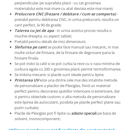
perpendicular pe suprafata placii - cu cat grosimea
materialului este mai mare cu atat deviaia este mai mare).
Prelucrare CNC (frezare / debitare / cum se comporta)
-
pretabil pentru debitarea CNC, in urma prelucrarii, rezulta un
cant perfect, la 90 de grade;
Taierea cu jet de apa
-
in urma acestui proces rezulta o
muchie dreapta, cu aspect sablat;
Pretabil
pentru detalii de mici dimensiuni;
Slefuirea pe cant
se poate face manual sau mecanic, in mai
multe cicluri de finisare, de la finisare de degrosare pana la
finisare finala;
Se pot
indoi la cald si se pot curba la rece cu o raza minima de
curbura egala cu 330 x grosimea placii; permit termoformarea;
Se
imbina mecanic si placile sunt ideale pentru lipire;
Printarea UV
este una dintre cele mai des intalnite metode
de personalizare a placilor de Plexiglas, fiind un material
perfect pentru decorarea spatiilor interioare si exterioare, dar
si pentru obiectele custom; o alta metoda de personalizare
este lipirea de autocolant, posibila pe placile perfect plane sau
putin curbate;
Placile
de Plexiglas pot fi
lipite cu
adezivi speciali
pe baza de
solvent, monocomponent;
Utilizare si produse ce pot fi realizate din acest material: