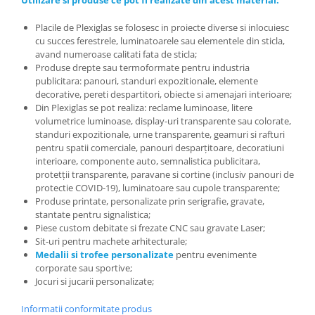
Placile de Plexiglas
se folosesc in proiecte diverse si inlocuiesc
cu succes ferestrele, luminatoarele sau elementele din sticla,
avand numeroase calitati fata de sticla;
Produse
drepte sau termoformate pentru industria
publicitara: panouri, standuri expozitionale, elemente
decorative, pereti despartitori, obiecte si amenajari interioare;
Din
Plexiglas se pot realiza: reclame luminoase, litere
volumetrice luminoase, display-uri transparente sau colorate,
standuri expozitionale, urne transparente, geamuri si rafturi
pentru spatii comerciale, panouri desparțitoare, decoratiuni
interioare, componente auto, semnalistica publicitara,
protetții transparente, paravane si cortine (inclusiv panouri de
protectie COVID-19), luminatoare sau cupole transparente;
Produse
printate,
personalizate
prin serigrafie, gravate,
stantate pentru signalistica;
Piese
custom
debitate
si
frezate CNC sau gravate Laser;
Sit-uri
pentru
machete
arhitecturale;
Medalii si trofee personalizate
pentru evenimente
corporate sau sportive;
Jocuri si jucarii personalizate;
Informatii conformitate produs