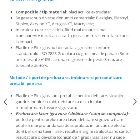
Compozitie / tip material:
placi acrilice extrudate;
Se
gasesc sub diverse denumiri comerciale: Plexiglas, Plazcryl,
Stiplex, Akrylon XT, Altuglas XT, Macryl etc;
Inlocuiesc
cu succes sticla, fiind mai usoare si mai
transparente decat aceasta. In plus, sunt rezistente la socuri si
la impact;
Placile
de
Plexiglas au toleranta la grosime conform
standardului ISO 7823-2: o placa cu grosimea de pana in 3mm,
are tolerante ±10%, iar una cu grosime de peste 3mm, are
tolerante de ±5%;
Metode / tipuri de prelucrare, imbinare si personalizare,
pretabil pentru:
Placile de Plexiglas sunt pretabile pentru debitare, strunjire,
gaurire, indoire la cald, debitare cu disc circular,
termoformare, frezare si gravura;
Prelucrare
laser (gravura / debitare / cum se comporta)
-
perfecte pentru prelucrarea laser, debitare si gravura (care
poate fi mai profunda sau de suprafata, in functie de efectul
dorit); in urma taierii laser, rezulta margini stralucitoare; cantul
rezultat are o deviatie (conica) de 1 grad (raza laser nu cade