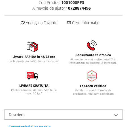
Cod Produs:
1001000PF3
Ai nevoie de ajutor?
0728874496
Adauga la Favorite
Cere informatii
Consultanta telefonica
Livrare RAPIDA in 48/72 ore
Ai nevoie de mai multe detalii? Iti
de la predarea coletului catre curier!
raspundem cu placere la intrebari.
LIVRARE GRATUITA
FabTech Verified
Pentru comenzi de min. 500 lei si
Validat in conditii reale de
max. 10 kg.*
productie. Afla cum certificam
Descriere
Caracteristici
generale