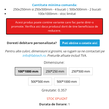
Cantitate minima comanda:
250x250mm si 250x500mm - 4 bucati | 500x500mm - 2 bucati
100x1000mm - stoc limitat
Acest produs poate contine variante care fac parte dintr-o
promotie. Verifica aici daca produsul dorit de tine beneficiaza de
reducere.
Doresti debitare personalizata?
Poti obtine o cotatie aici
Pentru alte culori, dimensiuni si grosimi, va rugam sa ne contactati pe
info@fabtech.ro
. Preturile afisate includ TVA.
Dimensiune
:
100*1000 mm
250*250 mm
250*500 mm
500*500 mm
500*1000 mm
Greutate
:
0.357
STOC EPUIZAT
Durata de livrare:
1