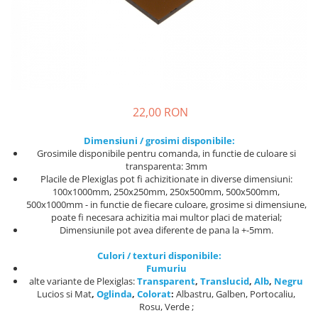
PET-G
Policarbonat Compact
Transparent
Produs Configurabil
22,00 RON
Dimensiuni / grosimi disponibile:
Grosimile disponibile pentru comanda, in functie de culoare si
transparenta: 3mm
Placile de Plexiglas pot fi achizitionate in diverse dimensiuni:
100x1000mm, 250x250mm, 250x500mm, 500x500mm,
500x1000mm - in functie de fiecare culoare, grosime si dimensiune,
poate fi necesara achizitia mai multor placi de material;
Dimensiunile pot avea diferente de pana la +-5mm.
Culori / texturi disponibile:
Fumuriu
alte variante de Plexiglas:
Transparent
,
Translucid
,
Alb
,
Negru
Lucios
si
Mat
,
Oglinda
,
Colorat
:
Albastru, Galben, Portocaliu,
Rosu, Verde ;