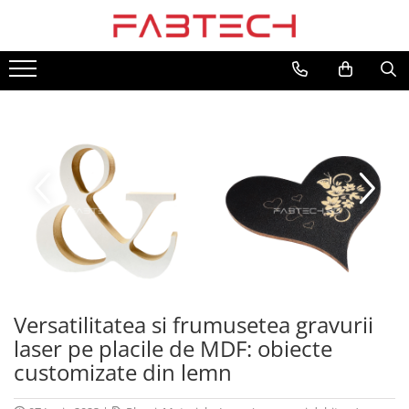
Toate Produsele
Placi de plastic
Plexiglas
Colorat
Translucid
Alb
Fumuriu
Negru
Oglinda
Transparent
Versatilitatea si frumusetea gravurii
PVC/Forex
laser pe placile de MDF: obiecte
PVC Alb
customizate din lemn
PVC Colorat