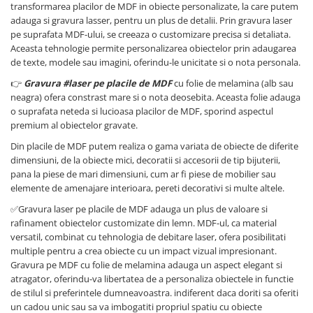
transformarea placilor de MDF in obiecte personalizate, la care putem
Produse FabTech
adauga si gravura lasser, pentru un plus de detalii. Prin gravura laser
pe suprafata MDF-ului, se creeaza o customizare precisa si detaliata.
Promotii
Aceasta tehnologie permite personalizarea obiectelor prin adaugarea
de texte, modele sau imagini, oferindu-le unicitate si o nota personala.
👉
Gravura #laser pe placile de MDF
cu folie de melamina (alb sau
neagra) ofera constrast mare si o nota deosebita. Aceasta folie adauga
o suprafata neteda si lucioasa placilor de MDF, sporind aspectul
premium al obiectelor gravate.
Din placile de MDF putem realiza o gama variata de obiecte de diferite
dimensiuni, de la obiecte mici, decoratii si accesorii de tip bijuterii,
pana la piese de mari dimensiuni, cum ar fi piese de mobilier sau
elemente de amenajare interioara, pereti decorativi si multe altele.
✅Gravura laser pe placile de MDF adauga un plus de valoare si
rafinament obiectelor customizate din lemn. MDF-ul, ca material
versatil, combinat cu tehnologia de debitare laser, ofera posibilitati
multiple pentru a crea obiecte cu un impact vizual impresionant.
Gravura pe MDF cu folie de melamina adauga un aspect elegant si
atragator, oferindu-va libertatea de a personaliza obiectele in functie
de stilul si preferintele dumneavoastra. indiferent daca doriti sa oferiti
un cadou unic sau sa va imbogatiti propriul spatiu cu obiecte