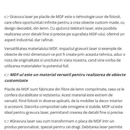
Placi de carton
👉 Gravura laser pe placile de MDF este o tehnologie usor de folosit,
Carton Duplex
care ofera oportunitati infinite pentru a crea obiecte custom made, cu
design deosebit, din lemn. Cu ajutorul debitarii laser, este posibila
Carton Ondulat
realizarea unor detalii fine si precise pe suprafata MDF-ului, oferind un
Mucava / Carton de legatorie
aspect industrial, dar rafinat.
Versatilitatea materialului MDF, impactul gravurii laser si exemple de
Placi Bond ACP
obiecte de mici dimensiuni ce pot fi create prin aceasta tehnica, aduc o
nota de originalitate si unicitate in viata noastra, cand vine vorba de
utilizarea materialelor la potential full.
Accesorii
👉
MDF-ul este un material versatil pentru realizarea de obiecte
Adezivi
customizate
Placile de MDF sunt fabricate din fibre de lemn comprimate, ceea ce le
Placi Spuma / Polistiren
confera durabilitate si rezistenta. Acest material este extrem de
versatil, fiind folosit in diverse aplicatii, de la mobilier la decor interior
Geam Protectie Plexiglas
si accesorii. Datorita compozitiei sale omogene si stabile, MDF-ul este
ideal pentru gravura laser, permitand crearea de detalii fine si precise.
Placi PET Transparent
👉 #Gravura laser sau cum transformam o placa de MDF intr-un
produs personalizat, special pentru cei dragi. Debitarea laser permite