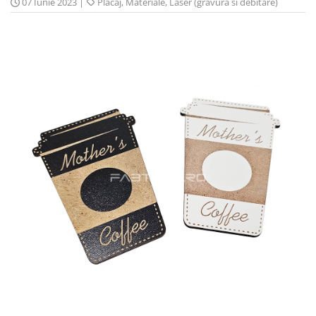
07 Iunie 2023
|
Placaj
,
Materiale
,
Laser (gravura si debitare)
PVC-Rigid CAW
Metalex-ABS
PET-G
Policarbonat Compact
Transparent
Produs Configurabil
Placi lemnoase
Furnir
HDF
MDF
Placaj
Plop
Cedru / Albasia
Fag
Mesteacan