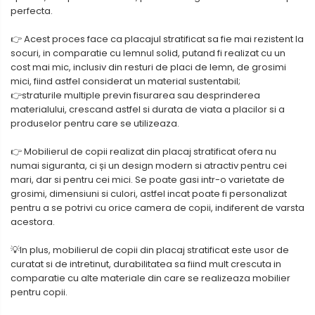
perfecta.
👉 Acest proces face ca placajul stratificat sa fie mai rezistent la
socuri, in comparatie cu lemnul solid, putand fi realizat cu un
cost mai mic, inclusiv din resturi de placi de lemn, de grosimi
mici, fiind astfel considerat un material sustentabil;
👉straturile multiple previn fisurarea sau desprinderea
materialului, crescand astfel si durata de viata a placilor si a
produselor pentru care se utilizeaza.
👉 Mobilierul de copii realizat din placaj stratificat ofera nu
numai siguranta, ci și un design modern si atractiv pentru cei
mari, dar si pentru cei mici. Se poate gasi intr-o varietate de
grosimi, dimensiuni si culori, astfel incat poate fi personalizat
pentru a se potrivi cu orice camera de copii, indiferent de varsta
acestora.
💡In plus, mobilierul de copii din placaj stratificat este usor de
curatat si de intretinut, durabilitatea sa fiind mult crescuta in
comparatie cu alte materiale din care se realizeaza mobilier
pentru copii.