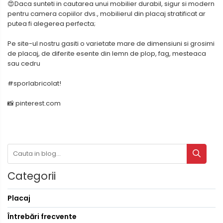
😍Daca sunteti in cautarea unui mobilier durabil, sigur si modern
pentru camera copiilor dvs., mobilierul din placaj stratificat ar
putea fi alegerea perfecta;
Pe site-ul nostru gasiti o varietate mare de dimensiuni si grosimi
de placaj, de diferite esente din lemn de plop, fag, mesteaca
sau cedru
#sporlabricolat!
📸 pinterest.com
Categorii
Placaj
Întrebări frecvente