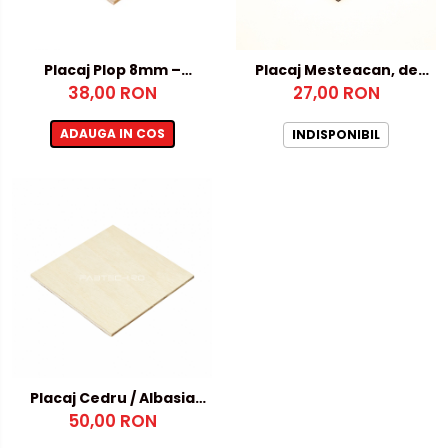
Placaj Plop 8mm –
Placaj Mesteacan, de
360x500mm
38,00 RON
27,00 RON
Avioane
ADAUGA IN COS
INDISPONIBIL
Placaj Cedru / Albasia
50,00 RON
4mm