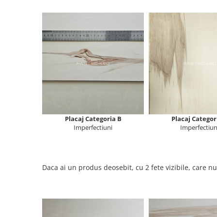
Placi de carton
Carton Duplex
Carton Ondulat
Mucava / Carton de legatorie
Placi Bond ACP
Accesorii
Placaj Categoria B
Placaj Categor
Imperfectiuni
Imperfectiun
Adezivi
Placi Spuma / Polistiren
Daca ai un produs deosebit, cu 2 fete vizibile, care nu
Geam Protectie Plexiglas
Placi PET Transparent