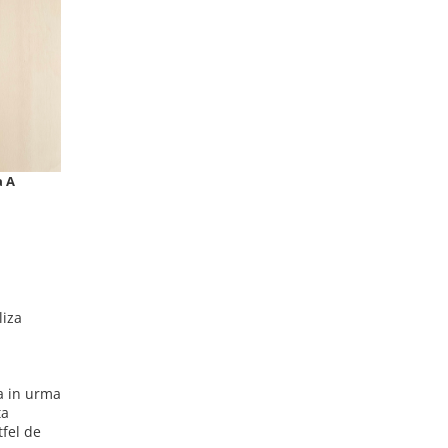
a A
liza
ea in urma
ta
tfel de