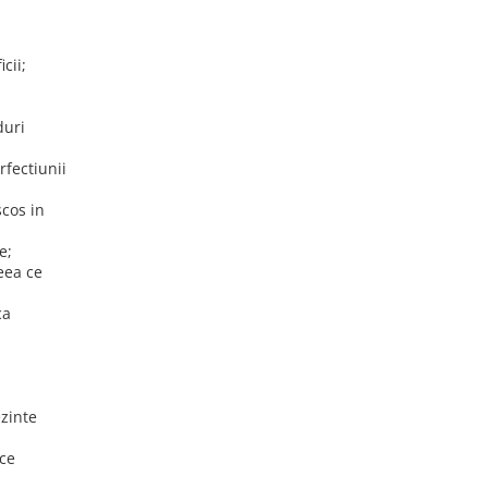
cii;
duri
rfectiunii
scos in
e;
eea ce
ca
ezinte
 ce