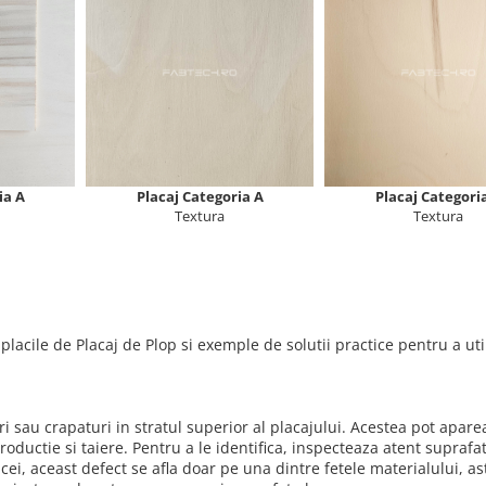
ia A
Placaj Categoria A
Placaj Categori
Textura
Textura
lacile de Placaj de Plop si exemple de solutii practice pentru a uti
ri sau crapaturi in stratul superior al placajului. Acestea pot apar
ductie si taiere. Pentru a le identifica, inspecteaza atent suprafa
bicei, aceast defect se afla doar pe una dintre fetele materialului, as