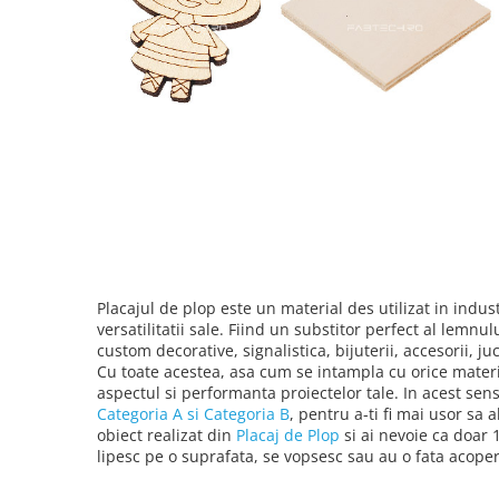
PVC-Rigid CAW
Metalex-ABS
PET-G
Policarbonat Compact
Transparent
Produs Configurabil
Placi lemnoase
Furnir
HDF
Placajul de plop este un material des utilizat in indust
versatilitatii sale. Fiind un substitor perfect al lemnul
MDF
custom decorative, signalistica, bijuterii, accesorii, ju
Cu toate acestea, asa cum se intampla cu orice materia
Placaj
aspectul si performanta proiectelor tale. In acest sens
Plop
Categoria A si Categoria B
, pentru a-ti fi mai usor sa 
obiect realizat din
Placaj de Plop
si ai nevoie ca doar 1
Cedru / Albasia
lipesc pe o suprafata, se vopsesc sau au o fata acoperi
Fag
Mesteacan