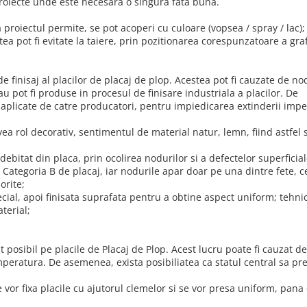
 proiecte unde este necesara o singura fata buna.
proiectul permite, se pot acoperi cu culoare (vopsea / spray / lac);
a pot fi evitate la taiere, prin pozitionarea corespunzatoare a grafi
e finisaj al placilor de placaj de plop. Acestea pot fi cauzate de no
u pot fi produse in procesul de finisare industriala a placilor. De
aplicate de catre producatori, pentru impiedicarea extinderii impe
vea rol decorativ, sentimentul de material natur, lemn, fiind astfel 
debitat din placa, prin ocolirea nodurilor si a defectelor superficial
 Categoria B de placaj, iar nodurile apar doar pe una dintre fete, c
orite;
cial, apoi finisata suprafata pentru a obtine aspect uniform; tehni
terial;
ct posibil pe placile de Placaj de Plop. Acest lucru poate fi cauzat de
peratura. De asemenea, exista posibiliatea ca statul central sa pr
e vor fixa placile cu ajutorul clemelor si se vor presa uniform, pana