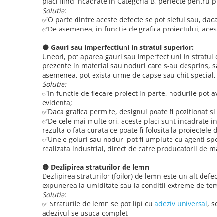
placi fiind incadrate in Categoria B, perfecte pentru
Solutie
:
✅O parte dintre aceste defecte se pot slefui sau, daca 
✅De asemenea, in functie de grafica proiectului, aceste
🟠 Gauri sau imperfectiuni in stratul superior:
Uneori, pot aparea gauri sau imperfectiuni in stratul d
prezente in material sau noduri care s-au desprins, sa
asemenea, pot exista urme de capse sau chit special, 
Solutie:
✅In functie de fiecare proiect in parte, nodurile pot a
evidenta;
✅Daca grafica permite, designul poate fi pozitionat si 
✅De cele mai multe ori, aceste placi sunt incadrate in
rezulta o fata curata ce poate fi folosita la proiectele d
✅Unele goluri sau noduri pot fi umplute cu agenti spe
realizata industrial, direct de catre producatorii de ma
🟡 Dezlipirea straturilor de lemn
Dezlipirea straturilor (foilor) de lemn este un alt defe
expunerea la umiditate sau la conditii extreme de tem
Solutie
:
✅ Straturile de lemn se pot lipi cu
adeziv universal
, s
adezivul se usuca complet