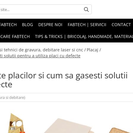
FABTECH
BLOG
DESPRE NOI
FABTECH | SERVICII
CONTACT
ICARE FABTECH
TIPS & TRICKS | BRICOLAJ, HANDMADE, MATERIAL
i tehnici de gravura, debitare laser si cnc /
Placaj /
i solutii pentru a utiliza placi cu defecte
e placilor si cum sa gasesti solutii
ecte
ra si debitare)