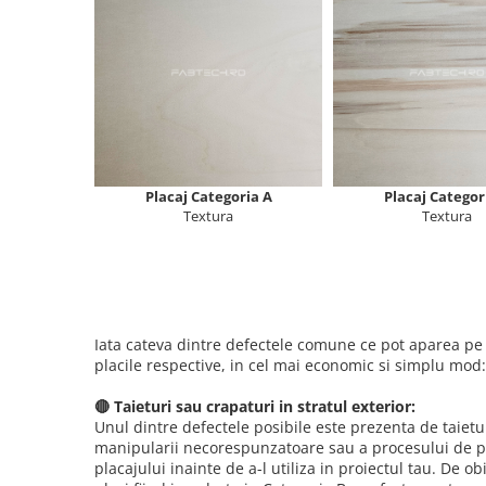
Produse FabTech
Promotii
Placaj Categoria A
Placaj Categor
Textura
Textura
Iata cateva dintre defectele comune ce pot aparea pe p
placile respective, in cel mai economic si simplu mod:
🔴 Taieturi sau crapaturi in stratul exterior:
Unul dintre defectele posibile este prezenta de taietu
manipularii necorespunzatoare sau a procesului de pro
placajului inainte de a-l utiliza in proiectul tau. De o