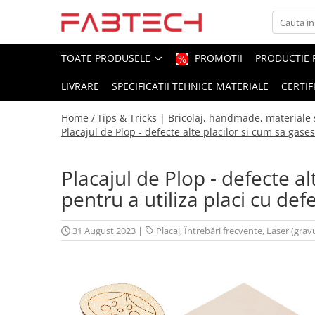
Toate Produsele
TOATE PRODUSELE
PROMOTII
PRODUCTIE 
LIVRARE
SPECIFICATII TEHNICE MATERIALE
CERTIF
Placi de plastic
Plexiglas
Home /
Tips & Tricks | Bricolaj, handmade, materiale s
Colorat
Placajul de Plop - defecte alte placilor si cum sa gasest
Translucid
Alb
Placajul de Plop - defecte alt
Fumuriu
pentru a utiliza placi cu def
Negru
Oglinda
31 August 2023
|
Placaj
,
Întrebări frecvente
,
Laser (gravu
Transparent
PVC/Forex
PVC Alb
PVC Colorat