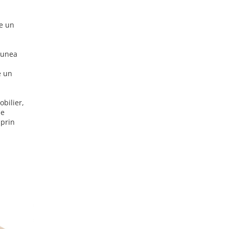
de un
siunea
e un
obilier,
se
 prin