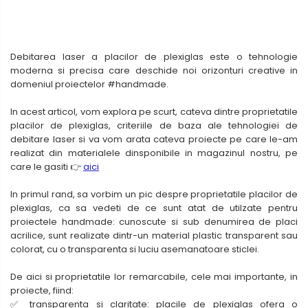
Debitarea laser a placilor de plexiglas este o tehnologie
moderna si precisa care deschide noi orizonturi creative in
domeniul proiectelor #handmade.
In acest articol, vom explora pe scurt, cateva dintre proprietatile
placilor de plexiglas, criteriile de baza ale tehnologiei de
debitare laser si va vom arata cateva proiecte pe care le-am
realizat din materialele dinsponibile in magazinul nostru, pe
care le gasiti 👉
aici
In primul rand, sa vorbim un pic despre proprietatile placilor de
plexiglas, ca sa vedeti de ce sunt atat de utilzate pentru
proiectele handmade: cunoscute si sub denumirea de placi
acrilice, sunt realizate dintr-un material plastic transparent sau
colorat, cu o transparenta si luciu asemanatoare sticlei.
De aici si proprietatile lor remarcabile, cele mai importante, in
proiecte, fiind:
✅ transparenta si claritate: placile de plexiglas ofera o