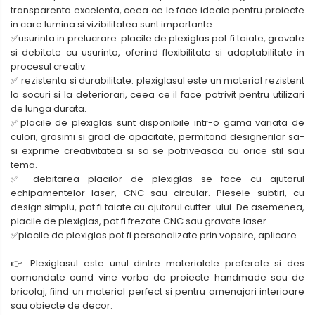
transparenta excelenta, ceea ce le face ideale pentru proiecte
in care lumina si vizibilitatea sunt importante.
✅usurinta in prelucrare: placile de plexiglas pot fi taiate, gravate
si debitate cu usurinta, oferind flexibilitate si adaptabilitate in
procesul creativ.
✅ rezistenta si durabilitate: plexiglasul este un material rezistent
la socuri si la deteriorari, ceea ce il face potrivit pentru utilizari
de lunga durata.
✅placile de plexiglas sunt disponibile intr-o gama variata de
culori, grosimi si grad de opacitate, permitand designerilor sa-
si exprime creativitatea si sa se potriveasca cu orice stil sau
tema.
✅ debitarea placilor de plexiglas se face cu ajutorul
echipamentelor laser, CNC sau circular. Piesele subtiri, cu
design simplu, pot fi taiate cu ajutorul cutter-ului. De asemenea,
placile de plexiglas, pot fi frezate CNC sau gravate laser.
✅placile de plexiglas pot fi personalizate prin vopsire, aplicare
👉 Plexiglasul este unul dintre materialele preferate si des
comandate cand vine vorba de proiecte handmade sau de
bricolaj, fiind un material perfect si pentru amenajari interioare
sau obiecte de decor.