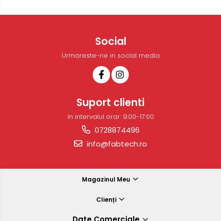
Social
Urmareste-ne in social media
Suport clienti
In intervalul orar: 9:00-17:00
0728874496
info@fabtech.ro
Magazinul Meu
Clienți
Date Comerciale