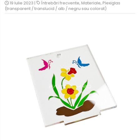
19 Iulie 2023
|
Întrebări frecvente
,
Materiale
,
Plexiglas
Metalex-ABS
(transparent / translucid / alb / negru sau colorat)
PET-G
Policarbonat Compact
Transparent
Produs Configurabil