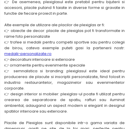
👉 De asemenea, plexiglasul este pretabil pentru bijuterii si
accesorii, placile putand fi taiate in diverse forme si gravate in
functie de fiecare proiect in parte.
Alte exemple de utilizare ale placilor de plexiglas ar fi:
👉 obiecte de decor: placile de plexiglas pot fi transformate in
rame foto personalizate
👉 trofee si medalii pentru competii sportive sau pentru colegii
de birou, cateva exemple puteti gasi la partenerii nostr:
medalii-personalizate.ro
👉 decoratiuni interioare si exterioare
👉 ornamente pentru evenimente speciale
👉 semnalistica si branding: plexiglasul este ideal pentru
producerea de placute si inscriptii personalizate, fiind folosit in
industria restaurantelor, magazinelor sau evenimentelor
corporate.
👉 design interior si mobilier: plexiglas-ul poate fi utilizat pentru
crearea de separatoare de spatiu, rafturi sau iluminat
ambiental, adaugand un aspect modern si elegant in designul
spatiilor interioare sau exterioare.
Placile de Plexiglas sunt disponibile intr-o gama variata de
dimensiuni, gasiti pe site de la foi mari, perfecte pentru