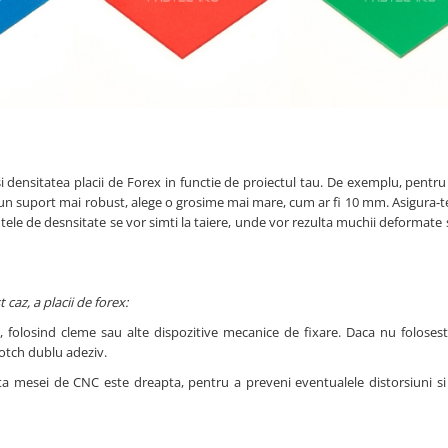
i densitatea placii de Forex in functie de proiectul tau. De exemplu, pent
u un suport mai robust, alege o grosime mai mare, cum ar fi 10 mm. Asigura-t
ele de desnsitate se vor simti la taiere, unde vor rezulta muchii deformate s
 caz, a placii de forex:
folosind cleme sau alte dispozitive mecanice de fixare. Daca nu folosesti
cotch dublu adeziv.
ata mesei de CNC este dreapta, pentru a preveni eventualele distorsiuni si