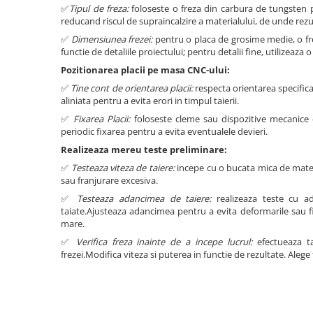
Produse FabTech
✅
Tipul de freza:
foloseste o freza din carbura de tungsten pe
reducand riscul de supraincalzire a materialului, de unde rezul
Promotii
✅
Dimensiunea frezei:
pentru o placa de grosime medie, o fre
functie de detaliile proiectului; pentru detalii fine, utilizeaza
Pozitionarea placii pe masa CNC-ului:
✅
Tine cont de orientarea placii:
respecta orientarea specifica
aliniata pentru a evita erori in timpul taierii.
✅
Fixarea Placii:
foloseste cleme sau dispozitive mecanice d
periodic fixarea pentru a evita eventualele devieri.
Realizeaza mereu teste preliminare:
✅
Testeaza viteza de taiere:
incepe cu o bucata mica de materia
sau franjurare excesiva.
✅
Testeaza adancimea de taiere:
realizeaza teste cu ada
taiate.Ajusteaza adancimea pentru a evita deformarile sau f
mare.
✅
Verifica freza inainte de a incepe lucrul:
efectueaza tai
frezei.Modifica viteza si puterea in functie de rezultate. Alege 