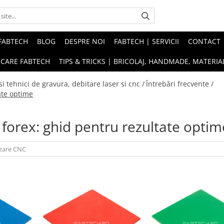
FABTECH
BLOG
DESPRE NOI
FABTECH | SERVICII
CONTACT
ICARE FABTECH
TIPS & TRICKS | BRICOLAJ, HANDMADE, MATERIAL
i tehnici de gravura, debitare laser si cnc /
Întrebări frecvente /
ate optime
 forex: ghid pentru rezultate optim
ezare CNC