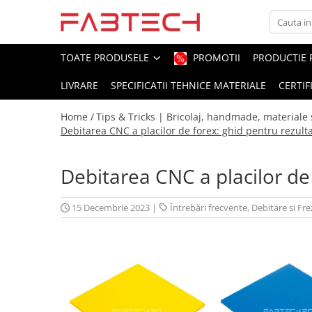
Toate Produsele
TOATE PRODUSELE
PROMOTII
PRODUCTIE 
LIVRARE
SPECIFICATII TEHNICE MATERIALE
CERTIF
Placi de plastic
Plexiglas
Home /
Tips & Tricks | Bricolaj, handmade, materiale s
Colorat
Debitarea CNC a placilor de forex: ghid pentru rezult
Translucid
Alb
Debitarea CNC a placilor de
Fumuriu
Negru
15 Decembrie 2023
|
Întrebări frecvente
,
Debitare si Fr
Oglinda
Transparent
PVC/Forex
PVC Alb
PVC Colorat