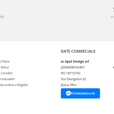
dia
In
DATE COMERCIALE
 Plata
sc Spot Design srl
e Retur
J2006008742407
 Conditii
RO 18715792
Produselor
Sos Giurgiului 33
a online a litigiilor
Jilava, Ilfov
Contacteaza-ne