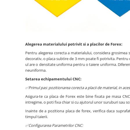
PVC-Rigid CAW
Metalex-ABS
PET-G
Policarbonat Compact
Transparent
Alegerea materialului potrivit si a placilor de Forex:
Produs Configurabil
Pentru alegerea corecta a materialului, considera grosimea s
decorativ, o placa subtire de 3 mm poate fi potrivita. Pentr
Placi lemnoase
ul are o densitate uniforma pentru o taiere uniforma. Diferent
neuniforma.
Furnir
Setarea echipamentului CNC:
HDF
✅Primul pas: pozitionarea corecta a placii de material, in acest
MDF
Asigura-te ca placa de Forex este bine fixata pe masa CNC, 
Placaj
intregime, o poti fixa chiar si cu ajutorul unor suruburi sau s
Plop
Inainte de a pozitiona placa de forex, verifica daca supraf
Cedru / Albasia
timpul taierii.
Fag
✅Configurarea Parametrilor CNC:
Mesteacan