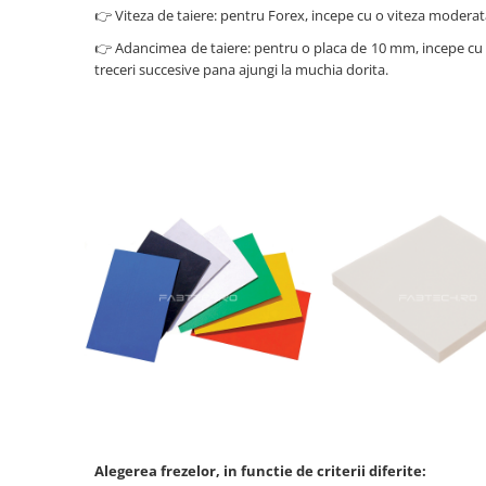
👉 Viteza de taiere: pentru Forex, incepe cu o viteza moderat
Placi de carton
👉 Adancimea de taiere: pentru o placa de 10 mm, incepe cu o 
treceri succesive pana ajungi la muchia dorita.
Carton Duplex
Carton Ondulat
Mucava / Carton de legatorie
Placi Bond ACP
Accesorii
Adezivi
Placi Spuma / Polistiren
Geam Protectie Plexiglas
Placi PET Transparent
Alegerea frezelor, in functie de criterii diferite: