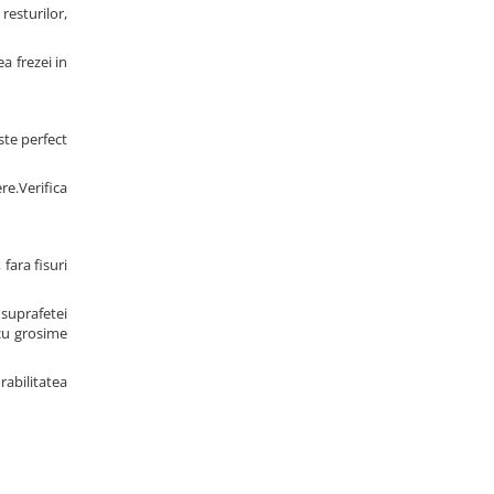
resturilor,
a frezei in
ste perfect
e.Verifica
fara fisuri
suprafetei
 cu grosime
abilitatea