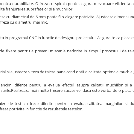
ntru durabilitate. O freza cu spirala poate asigura o evacuare eficienta a 
ta franjurarea suprafetelor si a muchiilor.
za cu diametrul de 6 mm poate fi o alegere potrivita. Ajusteaza dimensiune
 o freza cu diametrul mai mic.
ta in programul CNC in functie de designul proiectului. Asigura-te ca placa e
e fixare pentru a preveni miscarile nedorite in timpul procesului de taier
l si ajusteaza viteza de taiere pana cand obtii o calitate optima a muchiei, 
ncimi diferite pentru a evalua efectul asupra calitatii muchiilor si a 
isurile.Realizeaza mai multe trecere succesive, daca este vorba de o placa
eri de test cu freze diferite pentru a evalua calitatea marginilor si dur
freza potrivita in functie de rezultatele testelor.