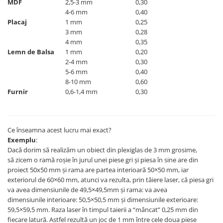
MDF
2,5-3 mm
0,30
4-6 mm
0,40
Placaj
1 mm
0,25
3 mm
0,28
4 mm
0,35
Lemn de Balsa
1 mm
0,20
2-4 mm
0,30
5-6 mm
0,40
8-10 mm
0,60
Furnir
0,6-1,4 mm
0,30
Ce înseamna acest lucru mai exact?
Exemplu
:
Dacă dorim să realizăm un obiect din plexiglas de 3 mm grosime,
să zicem o ramă roșie în jurul unei piese gri și piesa în sine are din
proiect 50x50 mm și rama are partea interioară 50×50 mm, iar
exteriorul de 60×60 mm, atunci va rezulta, prin tăiere laser, că piesa gri
va avea dimensiunile de 49,5×49,5mm și rama: va avea
dimensiunile interioare: 50,5×50,5 mm și dimensiunile exterioare:
59,5×59,5 mm. Raza laser în timpul taierii a “mâncat” 0,25 mm din
fiecare latură. Astfel rezultă un joc de 1 mm între cele doua piese