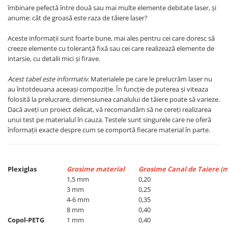
îmbinare pefectă între două sau mai multe elemente debitate laser, și
anume: cât de groasă este raza de tăiere laser?
Aceste informații sunt foarte bune, mai ales pentru cei care doresc să
creeze elemente cu toleranță fixă sau cei care realizează elemente de
intarsie, cu detalii mici și firave.
Acest tabel este informativ.
Materialele pe care le prelucrăm laser nu
au întotdeuana aceeași compoziție. În funcție de puterea și viteaza
folosită la prelucrare, dimensiunea canalului de tăiere poate să varieze.
Dacă aveți un proiect delicat, vă recomandăm să ne cereți realizarea
unui test pe materialul în cauza. Testele sunt singurele care ne oferă
înformații exacte despre cum se comportă fiecare material în parte.
Plexiglas
Grosime material
Grosime Canal de Taiere (
1,5 mm
0,20
3 mm
0,25
4-6 mm
0,35
8 mm
0,40
Copol-PETG
1 mm
0,40