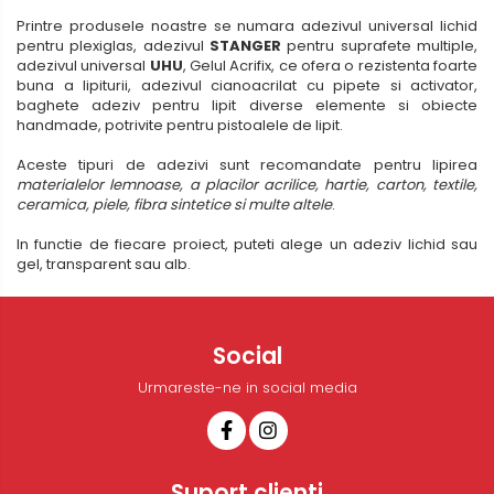
Printre produsele noastre se numara adezivul universal lichid
pentru plexiglas, adezivul
STANGER
pentru suprafete multiple,
adezivul universal
UHU
, Gelul Acrifix, ce ofera o rezistenta foarte
buna a lipiturii, adezivul cianoacrilat cu pipete si activator,
baghete adeziv pentru lipit diverse elemente si obiecte
handmade, potrivite pentru pistoalele de lipit.
Aceste tipuri de adezivi sunt recomandate pentru lipirea
materialelor lemnoase, a placilor acrilice, hartie, carton, textile,
ceramica, piele, fibra sintetice si multe altele
.
In functie de fiecare proiect, puteti alege un adeziv lichid sau
gel, transparent sau alb.
Social
Urmareste-ne in social media
Suport clienti