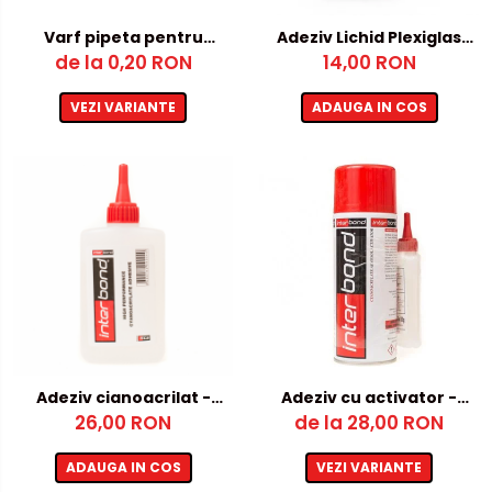
Metalex-ABS
Varf pipeta pentru
Adeziv Lichid Plexiglas
Adeziv cu activator
de la 0,20 RON
14,00 RON
20ml
PET-G
Policarbonat Compact
VEZI VARIANTE
ADAUGA IN COS
Transparent
Produs Configurabil
Adeziv cianoacrilat -
Adeziv cu activator -
fara activator
26,00 RON
de la 28,00 RON
cianoacrilat
ADAUGA IN COS
VEZI VARIANTE