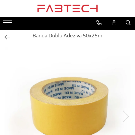
Toate Produsele
Banda Dublu Adeziva 50x25m
Placi de plastic
Plexiglas
Colorat
Translucid
Alb
Fumuriu
Negru
Oglinda
Transparent
PVC/Forex
PVC Alb
PVC Colorat