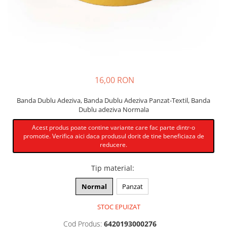
PVC-Rigid CAW
Metalex-ABS
PET-G
Policarbonat Compact
Transparent
16,00 RON
Produs Configurabil
Banda Dublu Adeziva, Banda Dublu Adeziva Panzat-Textil, Banda
Dublu adeziva Normala
Placi lemnoase
Furnir
Acest produs poate contine variante care fac parte dintr-o
promotie. Verifica aici daca produsul dorit de tine beneficiaza de
HDF
reducere.
MDF
Tip material
:
Placaj
Plop
Normal
Panzat
Cedru / Albasia
STOC EPUIZAT
Fag
Cod Produs:
6420193000276
Mesteacan