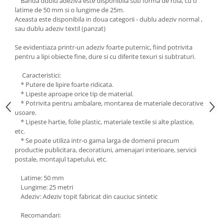
Banda dublu adeziva este disponibila sub forma de rola, cu o
Produse FabTech
latime de 50 mm si o lungime de 25m.
Aceasta este disponibila in doua categorii - dublu adeziv normal ,
Promotii
sau dublu adeziv textil (panzat)
Se evidentiaza printr-un adeziv foarte puternic, fiind potrivita
pentru a lipi obiecte fine, dure si cu diferite texuri si subtraturi.
Caracteristici:
* Putere de lipire foarte ridicata.
* Lipeste aproape orice tip de material.
* Potrivita pentru ambalare, montarea de materiale decorative
usoare.
* Lipeste hartie, folie plastic, materiale textile si alte plastice,
etc.
* Se poate utiliza intr-o gama larga de domenii precum
productie publicitara, decoratiuni, amenajari interioare, servicii
postale, montajul tapetului, etc.
Latime: 50 mm
Lungime: 25 metri
Adeziv: Adeziv topit fabricat din cauciuc sintetic
Recomandari: