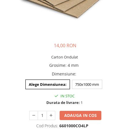
PET-G
Policarbonat Compact
Transparent
Produs Configurabil
14,00 RON
Carton Ondulat
Grosime
:
4 mm
Dimensiune
:
Alege Dimensiunea:
750x1000 mm
IN STOC
Durata de livrare:
1
ADAUGA IN COS
Cod Produs:
6601000CO4LP