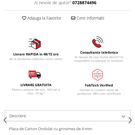
Ai nevoie de ajutor?
0728874496
Adauga la Favorite
Cere informatii
Consultanta telefonica
Livrare RAPIDA in 48/72 ore
Ai nevoie de mai multe detalii? Iti
de la predarea coletului catre curier!
raspundem cu placere la intrebari.
LIVRARE GRATUITA
FabTech Verified
Pentru comenzi de min. 500 lei si
Validat in conditii reale de
max. 10 kg.*
productie. Afla cum certificam
Descriere
Placa de Carton Ondulat cu grosimea de 4 mm.