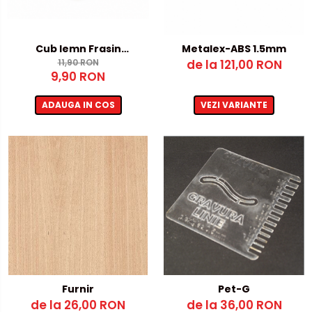
Cub lemn Frasin
Metalex-ABS 1.5mm
60x60x60mm - pentru
11,90 RON
de la 121,00 RON
9,90 RON
gravura laser
ADAUGA IN COS
VEZI VARIANTE
Furnir
Pet-G
de la 26,00 RON
de la 36,00 RON