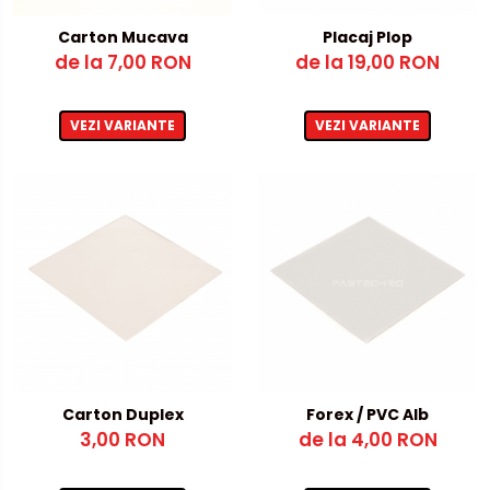
Metalex-ABS
Carton Mucava
Placaj Plop
de la 7,00 RON
de la 19,00 RON
PET-G
Policarbonat Compact
VEZI VARIANTE
VEZI VARIANTE
Transparent
Produs Configurabil
Carton Duplex
Forex / PVC Alb
3,00 RON
de la 4,00 RON