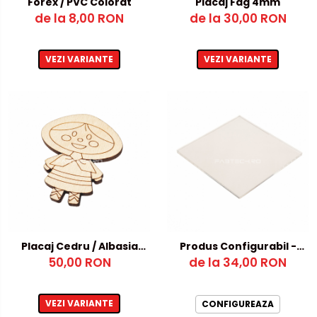
Forex / PVC Colorat
Placaj Fag 4mm
de la 8,00 RON
de la 30,00 RON
VEZI VARIANTE
VEZI VARIANTE
Placaj Cedru / Albasia
Produs Configurabil -
50,00 RON
4mm
dimensiuni atipice
de la 34,00 RON
VEZI VARIANTE
CONFIGUREAZA