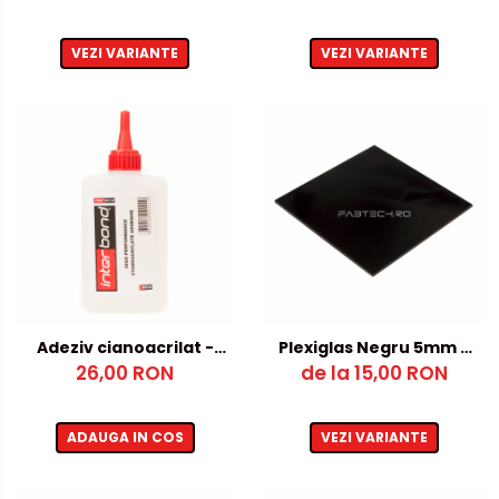
VEZI VARIANTE
VEZI VARIANTE
Adeziv cianoacrilat -
Plexiglas Negru 5mm –
fara activator
26,00 RON
de la 15,00 RON
500x1000mm
ADAUGA IN COS
VEZI VARIANTE