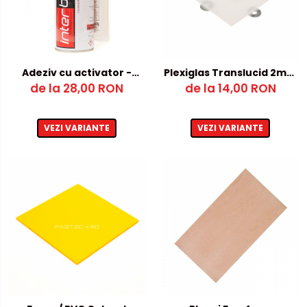
Adeziv cu activator -
Plexiglas Translucid 2mm
de la 28,00 RON
cianoacrilat
de la 14,00 RON
– 250x250mm
VEZI VARIANTE
VEZI VARIANTE