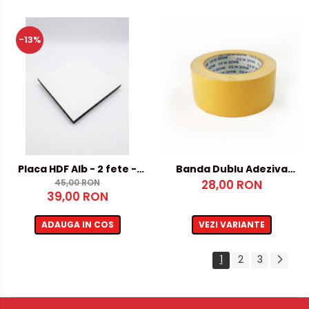
-13%
Placa HDF Alb - 2 fete -
Banda Dublu Adeziva
5mm, 500x1000mm
45,00 RON
28,00 RON
50x25m
39,00 RON
ADAUGA IN COS
VEZI VARIANTE
1
2
3