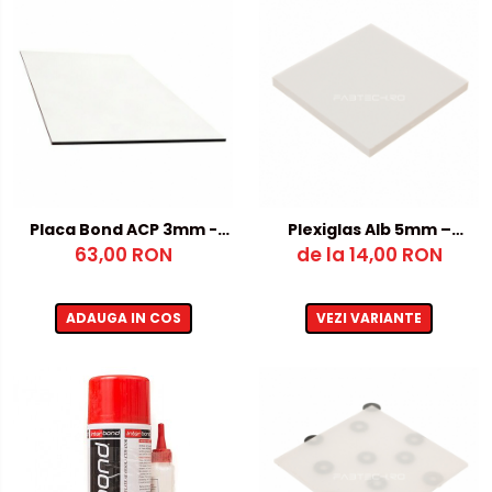
Placa Bond ACP 3mm -
Plexiglas Alb 5mm –
Argintiu / Alb
63,00 RON
de la 14,00 RON
500x1000mm
ADAUGA IN COS
VEZI VARIANTE