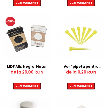
VEZI VARIANTE
VEZI VARIANTE
-30%
MDF Alb, Negru, Natur
Varf pipeta pentru
de la 26,00 RON
Adeziv cu activator
de la 0,20 RON
VEZI VARIANTE
VEZI VARIANTE