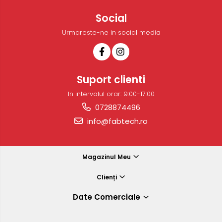
Social
Urmareste-ne in social media
Suport clienti
In intervalul orar: 9:00-17:00
0728874496
info@fabtech.ro
Magazinul Meu
Clienți
Date Comerciale