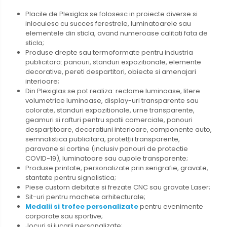
Placile de Plexiglas
se folosesc in proiecte diverse si
inlocuiesc cu succes ferestrele, luminatoarele sau
elementele din sticla, avand numeroase calitati fata de
sticla;
Produse
drepte sau termoformate pentru industria
publicitara: panouri, standuri expozitionale, elemente
decorative, pereti despartitori, obiecte si amenajari
interioare;
Din
Plexiglas se pot realiza: reclame luminoase, litere
volumetrice luminoase, display-uri transparente sau
colorate, standuri expozitionale, urne transparente,
geamuri si rafturi pentru spatii comerciale, panouri
desparțitoare, decoratiuni interioare, componente auto,
semnalistica publicitara, protetții transparente,
paravane si cortine (inclusiv panouri de protectie
COVID-19), luminatoare sau cupole transparente;
Produse
printate,
personalizate
prin serigrafie, gravate,
stantate pentru signalistica;
Piese
custom
debitate
si
frezate CNC sau gravate Laser;
Sit-uri
pentru
machete
arhitecturale;
Medalii si trofee personalizate
pentru evenimente
corporate sau sportive;
Jocuri si jucarii personalizate;