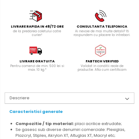
LIVRARE RAPIDA IN 48/72 ORE
CONSULTANTA TELEFONICA
de la predarea coletului catre
Ai nevoie de mai multe detalii? Iti
curier!
raspundem cu placere la intrebari.
LIVRARE GRATUITA
FABTECH VERIFIED
Pentru comenzi de min. 500 lei si
Validat in conditii reale de
max. 10 kg.*
productie. Afla cum certificam
Descriere
Caracteristici
generale
Compozitie / tip material:
placi acrilice extrudate;
Se
gasesc sub diverse denumiri comerciale: Plexiglas,
Plazcryl, Stiplex, Akrylon XT, Altuglas XT, Macryl etc;