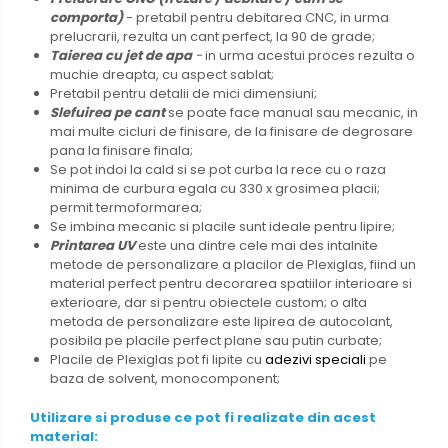
comporta)
- pretabil pentru debitarea CNC, in urma
prelucrarii, rezulta un cant perfect, la 90 de grade;
Taierea cu jet de apa
-
in urma acestui proces rezulta o
muchie dreapta, cu aspect sablat;
Pretabil
pentru detalii de mici dimensiuni;
Slefuirea pe cant
se poate face manual sau mecanic, in
mai multe cicluri de finisare, de la finisare de degrosare
pana la finisare finala;
Se pot
indoi la cald si se pot curba la rece cu o raza
minima de curbura egala cu 330 x grosimea placii;
permit termoformarea;
Se
imbina mecanic si placile sunt ideale pentru lipire;
Printarea UV
este una dintre cele mai des intalnite
metode de personalizare a placilor de Plexiglas, fiind un
material perfect pentru decorarea spatiilor interioare si
exterioare, dar si pentru obiectele custom; o alta
metoda de personalizare este lipirea de autocolant,
posibila pe placile perfect plane sau putin curbate;
Placile
de Plexiglas pot fi
lipite cu
adezivi speciali
pe
baza de solvent, monocomponent;
Utilizare si produse ce pot fi realizate din acest
material: