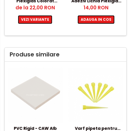
Plexiglas Colorat
Adeziv Lichid Plexiglas
de la 22,00 RON
Galben 3mm –
14,00 RON
20ml
250x250mm
VEZI VARIANTE
ADAUGA IN COS
Produse similare
Varf pipeta pentru
PVC Rigid - CAW Alb