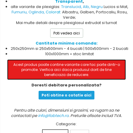
Transparent
,
alte variante de plexiglas:
Translucid
,
Alb
,
Negru
Lucios si Mat,
Fumuriu
,
Oglinda
,
Colorat
:
Albastru, Galben, Portocaliu, Rosu,
Verde;
Mai multe detalii despre plexiglasul extrudat si turnat
Poti vedea aici
Cantitate minima comanda:
250x250mm si 250x500mm - 4 bucati | 500x500mm - 2 bucati
100x1000mm
-
stoc
limitat
Acest produs poate contine variante care fac parte dintr-o
promotie. Verifica aici daca produsul dorit de tine
beneficiaza de reducere.
Doresti debitare personalizata?
Poti obtine o cotatie aici
Pentru alte culori, dimensiuni si grosimi, va rugam sa ne
contactati pe
info@fabtech.ro
. Preturile afisate includ TVA.
Categorie
: