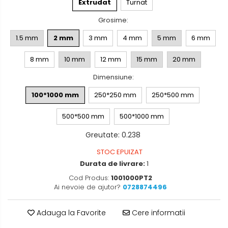
Extrudat
Turnat
Grosime
:
1.5 mm
2 mm
3 mm
4 mm
5 mm
6 mm
8 mm
10 mm
12 mm
15 mm
20 mm
Dimensiune
:
100*1000 mm
250*250 mm
250*500 mm
500*500 mm
500*1000 mm
Greutate
:
0.238
STOC EPUIZAT
Durata de livrare:
1
Cod Produs:
1001000PT2
Ai nevoie de ajutor?
0728874496
Adauga la Favorite
Cere informatii