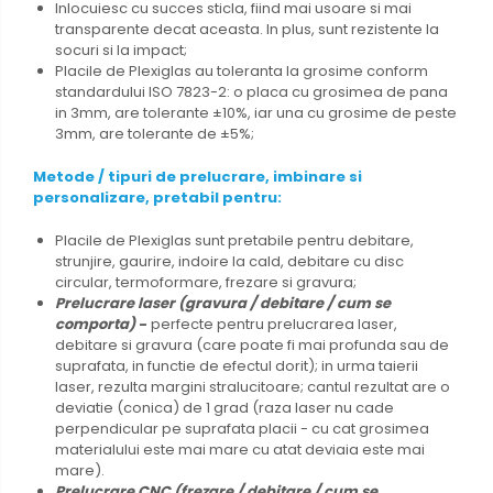
Inlocuiesc
cu succes sticla, fiind mai usoare si mai
transparente decat aceasta. In plus, sunt rezistente la
socuri si la impact;
Placile
de
Plexiglas au toleranta la grosime conform
standardului ISO 7823-2: o placa cu grosimea de pana
in 3mm, are tolerante ±10%, iar una cu grosime de peste
3mm, are tolerante de ±5%;
Metode / tipuri de prelucrare, imbinare si
personalizare, pretabil pentru:
Placile de Plexiglas sunt pretabile pentru debitare,
strunjire, gaurire, indoire la cald, debitare cu disc
circular, termoformare, frezare si gravura;
Prelucrare
laser (gravura / debitare / cum se
comporta)
-
perfecte pentru prelucrarea laser,
debitare si gravura (care poate fi mai profunda sau de
suprafata, in functie de efectul dorit); in urma taierii
laser, rezulta margini stralucitoare; cantul rezultat are o
deviatie (conica) de 1 grad (raza laser nu cade
perpendicular pe suprafata placii - cu cat grosimea
materialului este mai mare cu atat deviaia este mai
mare).
Prelucrare CNC (frezare / debitare / cum se