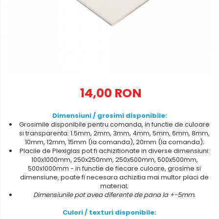
Metalex-ABS
PET-G
Policarbonat Compact
Transparent
Produs Configurabil
14,00 RON
Dimensiuni / grosimi disponibile:
Grosimile
disponibile pentru comanda, in functie de culoare
si transparenta: 1.5mm, 2mm, 3mm, 4mm, 5mm, 6mm, 8mm,
10mm, 12mm, 15mm (la comanda), 20mm (la comanda);
Placile de Plexiglas pot fi achizitionate in diverse dimensiuni:
100x1000mm, 250x250mm, 250x500mm, 500x500mm,
500x1000mm - in functie de fiecare culoare, grosime si
dimensiune, poate fi necesara achizitia mai multor placi de
material;
Dimensiunile
pot
avea
diferente
de
pana la +-5mm.
Culori / texturi disponibile: