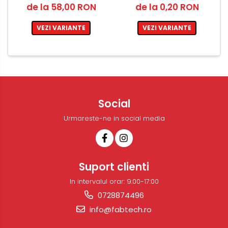
Adeziv cu activator
de la 0,20 RON
de la 58,00 RON
VEZI VARIANTE
VEZI VARIANTE
Social
Urmareste-ne in social media
Suport clienti
In intervalul orar: 9:00-17:00
0728874496
info@fabtech.ro