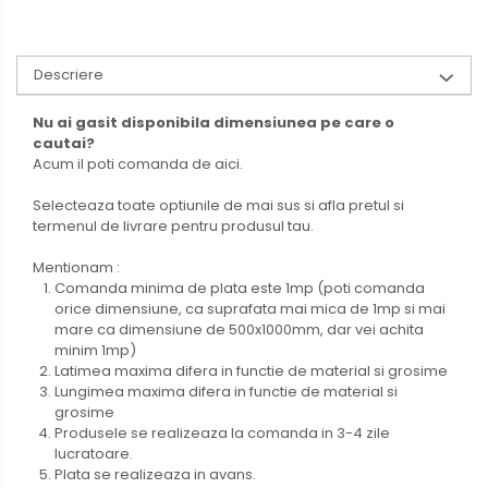
Descriere
Nu ai gasit disponibila dimensiunea pe care o
cautai?
Acum il poti comanda de aici.
Selecteaza toate optiunile de mai sus si afla pretul si
termenul de livrare pentru produsul tau.
Mentionam :
Comanda minima de plata este 1mp (poti comanda
orice dimensiune, ca suprafata mai mica de 1mp si mai
mare ca dimensiune de 500x1000mm, dar vei achita
minim 1mp)
Latimea maxima difera in functie de material si grosime
Lungimea maxima difera in functie de material si
grosime
Produsele se realizeaza la comanda in 3-4 zile
lucratoare.
Plata se realizeaza in avans.