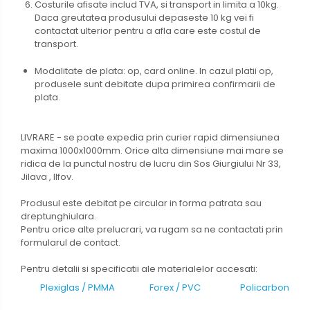
Costurile afisate includ TVA, si transport in limita a 10kg.
Daca greutatea produsului depaseste 10 kg vei fi
contactat ulterior pentru a afla care este costul de
transport.
Modalitate de plata: op, card online. In cazul platii op,
produsele sunt debitate dupa primirea confirmarii de
plata.
LIVRARE - se poate expedia prin curier rapid dimensiunea
maxima 1000x1000mm. Orice alta dimensiune mai mare se
ridica de la punctul nostru de lucru din Sos Giurgiului Nr 33,
Jilava , Ilfov.
Produsul este debitat pe circular in forma patrata sau
dreptunghiulara.
Pentru orice alte prelucrari, va rugam sa ne contactati prin
formularul de contact.
Pentru detalii si specificatii ale materialelor accesati:
Plexiglas / PMMA
Forex / PVC
Policarbonat 