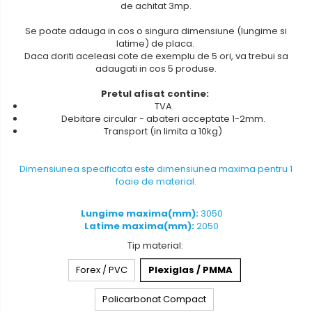
de achitat 3mp.
Se poate adauga in cos o singura dimensiune (lungime si
latime) de placa.
Daca doriti aceleasi cote de exemplu de 5 ori, va trebui sa
adaugati in cos 5 produse.
Pretul afisat contine:
TVA
Debitare circular - abateri acceptate 1-2mm.
Transport (in limita a 10kg)
Dimensiunea specificata este dimensiunea maxima pentru 1
foaie de material.
Lungime maxima(mm):
3050
Latime maxima(mm):
2050
Tip material
:
Forex / PVC
Plexiglas / PMMA
Policarbonat Compact