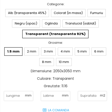
Categorie
:
Alb (transparenta 45%)
Colorat (in masa)
Fumuriu
Negru (opac)
Oglinda
Translucid (sablat)
Transparent (transparenta 92%)
Grosime
:
1.5 mm
2 mm
3 mm
4 mm
5 mm
6 mm
8 mm
10 mm
Dimensiune
:
2050x3050 mm
Culoare
:
Transparent
Greutate
:
11.16
LA COMANDA