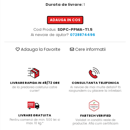
Durata de livrare:
1
ADAUGA IN COS
Cod Produs:
SDPC-PPMA-T1.5
Ai nevoie de ajutor?
0728874496
Adauga la Favorite
Cere informatii
LIVRARE RAPIDA IN 48/72 ORE
CONSULTANTA TELEFONICA
de la predarea coletului catre
Ai nevoie de mai multe detalii? Iti
curier!
raspundem cu placere la intrebari.
LIVRARE GRATUITA
FABTECH VERIFIED
Pentru comenzi de min. 500 lei si
Validat in conditii reale de
max. 10 kg.*
productie. Afla cum certificam