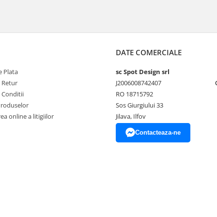
DATE COMERCIALE
 Plata
sc Spot Design srl
e Retur
J2006008742407
 Conditii
RO 18715792
Produselor
Sos Giurgiului 33
a online a litigiilor
Jilava, Ilfov
Contacteaza-ne