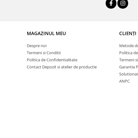
PVC-Rigid CAW
Metalex-ABS
PET-G
MAGAZINUL MEU
CLIENȚI
Policarbonat Compact
Transparent
Despre noi
Metode de
Produs Configurabil
Termeni si Conditii
Politica d
Politica de Confidentialitate
Termeni si
Placi lemnoase
Contact Depozit si atelier de productie
Garantia 
Solutionare
Furnir
ANPC
HDF
MDF
Placaj
Plop
Cedru / Albasia
Fag
Mesteacan