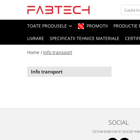
Toate Produsele
TOATE PRODUSELE
PROMOTII
PRODUCTIE 
LIVRARE
SPECIFICATII TEHNICE MATERIALE
CERTIF
Placi de plastic
Plexiglas
Home /
Info transport
Colorat
Translucid
Info transport
Alb
Fumuriu
Negru
Oglinda
Transparent
PVC/Forex
SOCIAL
PVC Alb
Urmareste-ne in social me
PVC Colorat