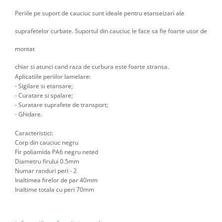
Periile pe suport de cauciuc sunt ideale pentru etanseizari ale
suprafetelor curbate. Suportul din cauciuc le face sa fie foarte usor de
montat
chiar si atunci cand raza de curbura este foarte stransa.
Aplicatiile periilor lamelare:
- Sigilare si etansare;
- Curatare si spalare;
- Suratare suprafete de transport;
- Ghidare.
Caracteristici:
Corp din cauciuc negru
Fir poliamida PA6 negru neted
Diametru firului 0.5mm
Numar randuri peri - 2
Inaltimea firelor de par 40mm
Inaltime totala cu peri 70mm