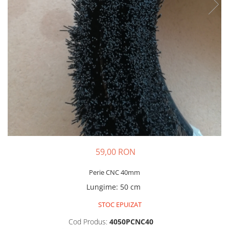
PET-G
Policarbonat Compact
Transparent
Produs Configurabil
59,00 RON
Perie CNC 40mm
Lungime
:
50 cm
STOC EPUIZAT
Cod Produs:
4050PCNC40