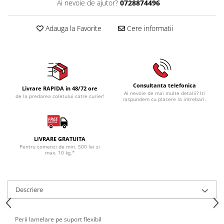
Ai nevoie de ajutor?
0728874496
Adauga la Favorite
Cere informatii
Consultanta telefonica
Livrare RAPIDA in 48/72 ore
Ai nevoie de mai multe detalii? Iti
de la predarea coletului catre curier!
raspundem cu placere la intrebari.
LIVRARE GRATUITA
Pentru comenzi de min. 500 lei si
max. 10 kg.*
Descriere
Perii lamelare pe suport flexibil