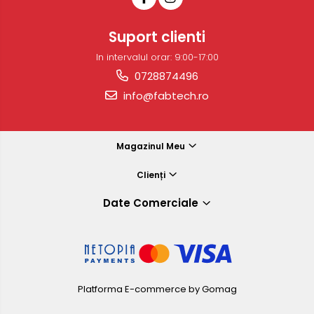
Suport clienti
In intervalul orar: 9:00-17:00
0728874496
info@fabtech.ro
Magazinul Meu
Clienți
Date Comerciale
Platforma E-commerce by Gomag