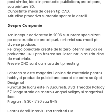
post similar, ideal in productie publicitara/prototipare,
sau printare 3D.
Cunostinte medii de desen tip CAD.
Atitudine proactiva si atentia sporita la detalii.
Despre Companie
Am inceput activitatea in 2006 si suntem specializati
pe constructia de prototipuri, serii mici sau medii pt
diverse produse.
Pe langa obiectele create de la zero, oferim servicii de
prelucrare CNC prin frezare sau laser intr-o multitudine
de materiale.
Frezele CNC sunt cu masa de tip nesting.
Fabtech.ro este magazinul online de materiale pentru
hobby si productie publicitara operat de catre sc Spot
Design srl
Punctul de lucru este in Bucuresti, Blvd. Theodor Pallady
57, langa statia de metrou Anghel Saligny si magazinul
Ikea.
Program: 8.30-17.30 sau 9-18
Pentru detalii interviu, rog trimiteti CV