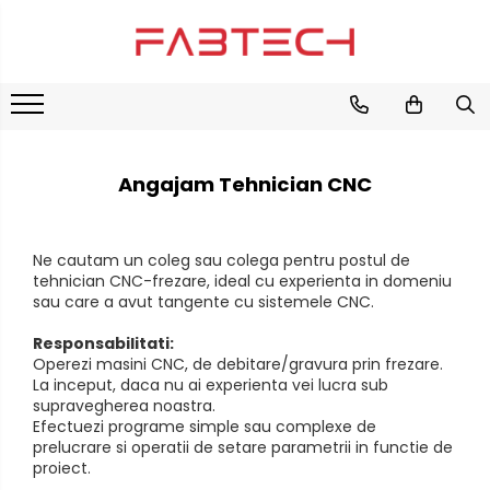
Placi de plastic
Placi lemnoase
Placi de carton
Furnir
Carton Duplex
Plexiglas
Colorat
HDF
Carton Ondulat
Translucid
Angajam Tehnician CNC
Mucava / Carton de legatorie
MDF
Alb
Placaj
Fumuriu
Ne cautam un coleg sau colega pentru postul de
Negru
Plop
tehnician CNC-frezare, ideal cu experienta in domeniu
Oglinda
Cedru / Albasia
sau care a avut tangente cu sistemele CNC.
Transparent
Fag
Responsabilitati:
Mesteacan
PVC/Forex
Operezi masini CNC, de debitare/gravura prin frezare.
La inceput, daca nu ai experienta vei lucra sub
PVC Alb
supravegherea noastra.
PVC Colorat
Efectuezi programe simple sau complexe de
prelucrare si operatii de setare parametrii in functie de
proiect.
PVC-Rigid CAW