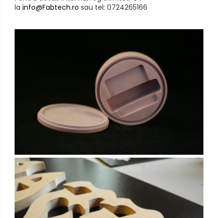
la
info@Fabtech.ro
sau tel: 0724265166