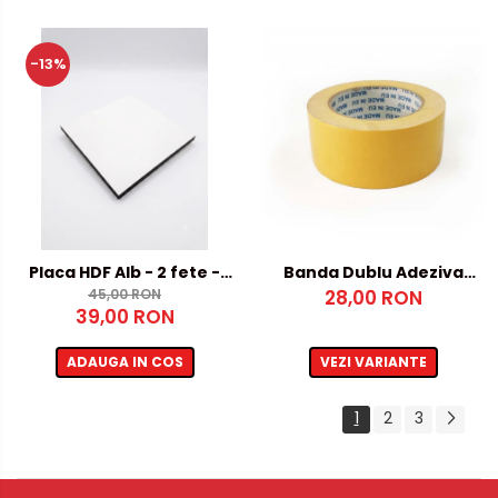
-13%
Placa HDF Alb - 2 fete -
Banda Dublu Adeziva
5mm, 500x1000mm
45,00 RON
28,00 RON
50x25m
39,00 RON
ADAUGA IN COS
VEZI VARIANTE
1
2
3