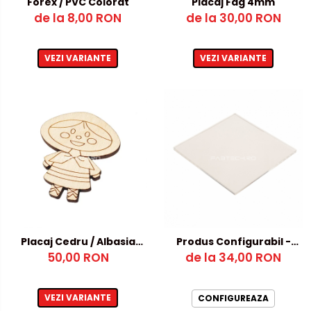
Forex / PVC Colorat
Placaj Fag 4mm
de la 8,00 RON
de la 30,00 RON
VEZI VARIANTE
VEZI VARIANTE
Placaj Cedru / Albasia
Produs Configurabil -
50,00 RON
4mm
dimensiuni atipice
de la 34,00 RON
VEZI VARIANTE
CONFIGUREAZA