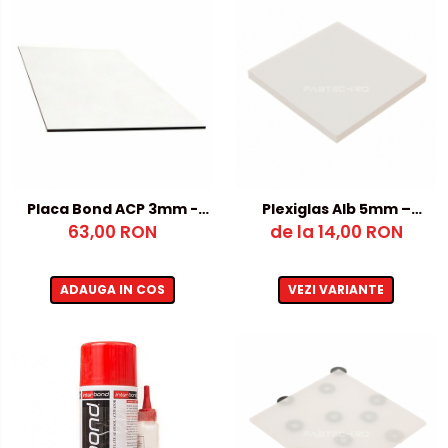
Placa Bond ACP 3mm -
Plexiglas Alb 5mm –
Argintiu / Alb
63,00 RON
de la 14,00 RON
500x1000mm
ADAUGA IN COS
VEZI VARIANTE