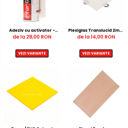
Adeziv cu activator -
Plexiglas Translucid 2mm
de la 28,00 RON
cianoacrilat
de la 14,00 RON
– 250x250mm
VEZI VARIANTE
VEZI VARIANTE