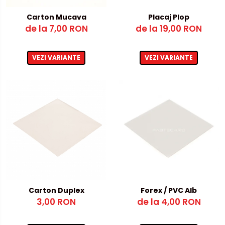
Metalex-ABS
Carton Mucava
Placaj Plop
de la 7,00 RON
de la 19,00 RON
PET-G
Policarbonat Compact
VEZI VARIANTE
VEZI VARIANTE
Transparent
Produs Configurabil
Carton Duplex
Forex / PVC Alb
3,00 RON
de la 4,00 RON