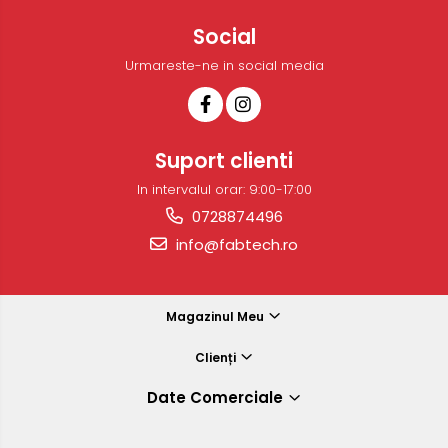
Social
Urmareste-ne in social media
Suport clienti
In intervalul orar: 9:00-17:00
0728874496
info@fabtech.ro
Magazinul Meu
Clienți
Date Comerciale