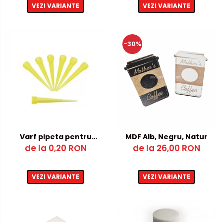
VEZI VARIANTE
VEZI VARIANTE
-30%
Varf pipeta pentru
MDF Alb, Negru, Natur
Adeziv cu activator
de la 0,20 RON
de la 26,00 RON
VEZI VARIANTE
VEZI VARIANTE