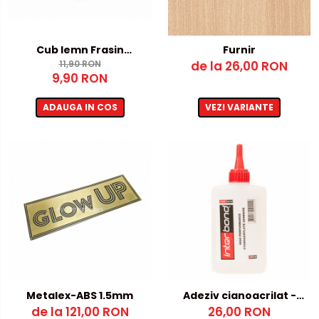
Cub lemn Frasin
Furnir
60x60x60mm - pentru
11,90 RON
de la 26,00 RON
9,90 RON
gravura laser
ADAUGA IN COS
VEZI VARIANTE
Metalex-ABS 1.5mm
Adeziv cianoacrilat -
de la 121,00 RON
fara activator
26,00 RON