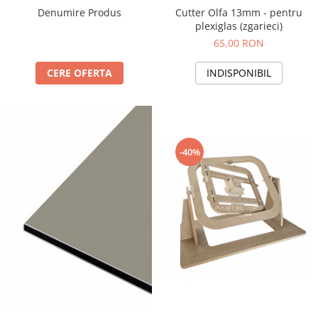
Denumire Produs
Cutter Olfa 13mm - pentru
PET-G
plexiglas (zgarieci)
Policarbonat Compact
65,00 RON
Transparent
CERE OFERTA
INDISPONIBIL
Produs Configurabil
-40%