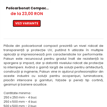
Metalex-ABS
Policarbonat Compact
de la 23,00 RON
Transparent
PET-G
Policarbonat Compact
VEZI VARIANTE
Transparent
Produs Configurabil
Plăcile din policarbonat compact prezintă un nivel ridicat de
transparență și protecție UV, putând fi utilizate în multiple
aplicații și impresionează prin caracteristicile lor performante.
Palsun este recunoscut pentru gradul înalt de rezistență la
spargere și impact, dar și datorită nivelului ridicat de protecție
la intemperii. Având o gamă largă de soluții pentru arhitectură,
construcții și inginerie, Palsun vine in ajutorul profesioniștilor din
aceste industrii cu soluții pentru acoperișuri, luminatoare,
placări interioare și garnituri, fațade și pereți tip cortină,
geamuri și bariere acustice.
Cantitate minima :
250 x 250 mm - 4 buc
250 x 500 mm - 4 buc
500 x 500 mm - 2 buc