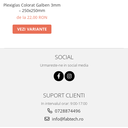
Plexiglas Colorat Galben 3mm
PET-G
– 250x250mm
Policarbonat Compact
de la 22,00 RON
Transparent
VEZI VARIANTE
Produs Configurabil
SOCIAL
Urmareste-ne in social media
SUPORT CLIENTI
In intervalul orar: 9:00-17:00
0728874496
info@fabtech.ro