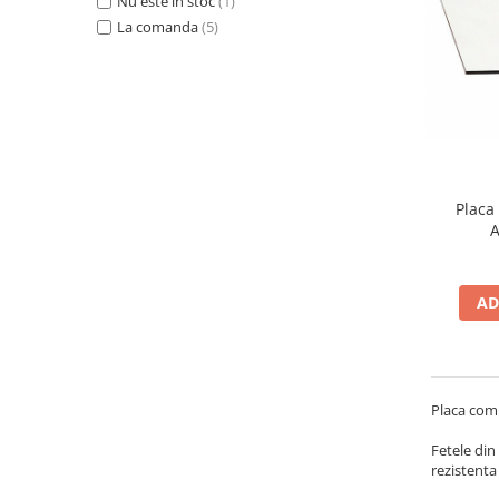
Nu este in stoc
(1)
PVC-Rigid CAW
La comanda
(5)
Metalex-ABS
PET-G
Policarbonat Compact
Transparent
Produs Configurabil
Placa
A
Placi lemnoase
Furnir
AD
HDF
MDF
Placaj
Plop
Placa comp
Cedru / Albasia
Fetele din
Fag
rezistenta
Mesteacan