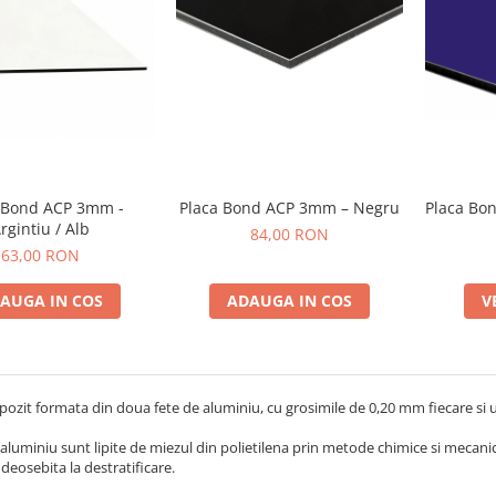
 Bond ACP 3mm -
Placa Bond ACP 3mm – Negru
Placa Bo
rgintiu / Alb
84,00 RON
63,00 RON
AUGA IN COS
ADAUGA IN COS
V
ozit formata din doua fete de aluminiu, cu grosimile de 0,20 mm fiecare si u
 aluminiu sunt lipite de miezul din polietilena prin metode chimice si mecan
 deosebita la destratificare.