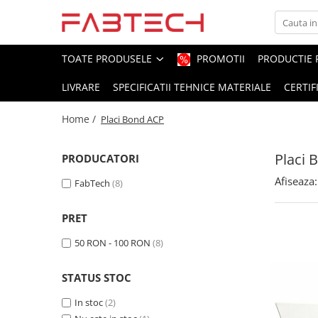
Toate Produsele
TOATE PRODUSELE
PROMOTII
PRODUCTIE 
LIVRARE
SPECIFICATII TEHNICE MATERIALE
CERTIF
Placi de plastic
Plexiglas
Home /
Placi Bond ACP
Colorat
Translucid
Placi 
PRODUCATORI
Alb
Afiseaza:
FabTech
(8)
Fumuriu
Negru
PRET
Oglinda
Transparent
50 RON - 100 RON
(8)
PVC/Forex
STATUS STOC
PVC Alb
PVC Colorat
In stoc
(2)