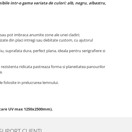
ibile intr-o gama variata de culori: alb, negru, albastru,
 sau pot imbraca anumite zone ale unei cladiri;
ate din placi intregi sau debitate custom, cu ajutorul
u, suprafata dura, perfect plana, ideala pentru serigrafiere si
i rezistenta ridicata pastreaza forma si planeitatea panourilor
a.
e folosite in prelucrarea lemnului.
intare UV max 1250x2500mm).
SUPORT CLIENTI