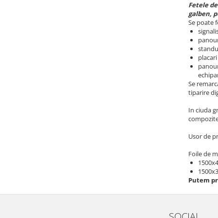
Fetele de
galben, p
Placi de carton
Se poate f
signali
Carton Duplex
panour
standur
Carton Ondulat
placari
Mucava / Carton de legatorie
panour
echipa
Se remarca
Placi Bond ACP
tiparire di
In ciuda g
Accesorii
compozite 
Adezivi
Usor de pr
Foile de 
Placi Spuma / Polistiren
1500x40
1500x3
Geam Protectie Plexiglas
Putem pr
Placi PET Transparent
SOCIAL